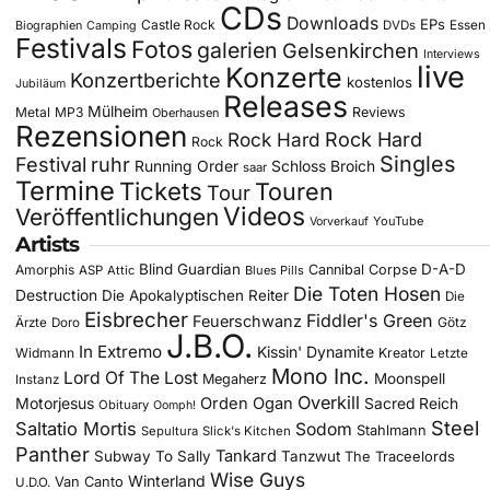
CDs
Downloads
EPs
Castle Rock
DVDs
Essen
Biographien
Camping
Festivals
Fotos
galerien
Gelsenkirchen
Interviews
live
Konzerte
Konzertberichte
kostenlos
Jubiläum
Releases
Mülheim
Metal
MP3
Reviews
Oberhausen
Rezensionen
Rock Hard
Rock Hard
Rock
Singles
Festival
ruhr
Running Order
Schloss Broich
saar
Termine
Tickets
Touren
Tour
Videos
Veröffentlichungen
YouTube
Vorverkauf
Artists
Blind Guardian
D-A-D
Amorphis
Cannibal Corpse
ASP
Attic
Blues Pills
Die Toten Hosen
Destruction
Die Apokalyptischen Reiter
Die
Eisbrecher
Fiddler's Green
Feuerschwanz
Götz
Ärzte
Doro
J.B.O.
In Extremo
Kissin' Dynamite
Widmann
Kreator
Letzte
Mono Inc.
Lord Of The Lost
Moonspell
Megaherz
Instanz
Overkill
Motorjesus
Orden Ogan
Sacred Reich
Obituary
Oomph!
Steel
Saltatio Mortis
Sodom
Stahlmann
Sepultura
Slick's Kitchen
Panther
Tankard
Subway To Sally
Tanzwut
The Traceelords
Wise Guys
Winterland
Van Canto
U.D.O.