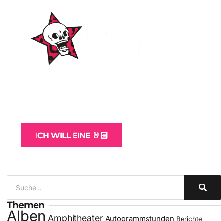
WordPress-Websites
und -Hosting
für Bands
ICH WILL EINE 🤘🏻
Themen
Alben
Amphitheater
Autogrammstunden
Berichte