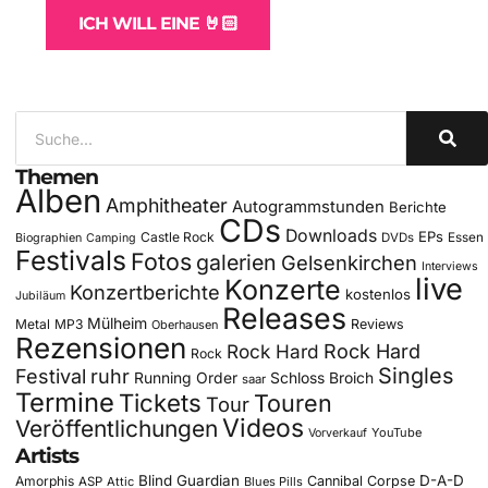
ICH WILL EINE 🤘🏻
Themen
Alben
Amphitheater
Autogrammstunden
Berichte
CDs
Downloads
EPs
Castle Rock
DVDs
Essen
Biographien
Camping
Festivals
Fotos
galerien
Gelsenkirchen
Interviews
live
Konzerte
Konzertberichte
kostenlos
Jubiläum
Releases
Mülheim
Metal
MP3
Reviews
Oberhausen
Rezensionen
Rock Hard
Rock Hard
Rock
Singles
Festival
ruhr
Running Order
Schloss Broich
saar
Termine
Tickets
Touren
Tour
Videos
Veröffentlichungen
YouTube
Vorverkauf
Artists
Blind Guardian
D-A-D
Amorphis
Cannibal Corpse
ASP
Attic
Blues Pills