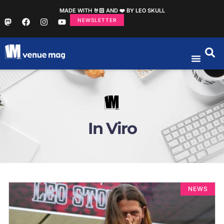
MADE WITH 🤘🏻 AND ❤️ BY LEO SKULL
NEWSLETTER
In Viro
NEWS