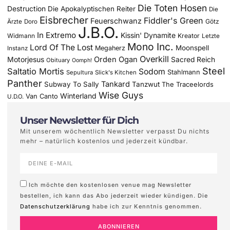
Die Toten Hosen
Destruction
Die Apokalyptischen Reiter
Die
Eisbrecher
Fiddler's Green
Feuerschwanz
Götz
Ärzte
Doro
J.B.O.
In Extremo
Kissin' Dynamite
Widmann
Kreator
Letzte
Mono Inc.
Lord Of The Lost
Moonspell
Megaherz
Instanz
Overkill
Motorjesus
Orden Ogan
Sacred Reich
Obituary
Oomph!
Steel
Saltatio Mortis
Sodom
Stahlmann
Sepultura
Slick's Kitchen
Panther
Tankard
Subway To Sally
Tanzwut
The Traceelords
Wise Guys
Winterland
Van Canto
U.D.O.
Unser Newsletter für Dich
Mit unserem wöchentlich Newsletter verpasst Du nichts
mehr – natürlich kostenlos und jederzeit kündbar.
Ich möchte den kostenlosen venue mag Newsletter
bestellen, ich kann das Abo jederzeit wieder kündigen. Die
Datenschutzerklärung
habe ich zur Kenntnis genommen.
ABONNIEREN