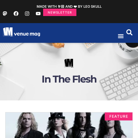
MADE WITH 🤘🏻 AND ❤️ BY LEO SKULL
NEWSLETTER
In The Flesh
FEATURE