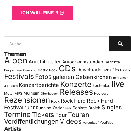
ICH WILL EINE 🤘🏻
Themen
Alben
Amphitheater
Autogrammstunden
Berichte
CDs
Downloads
EPs
Castle Rock
DVDs
Essen
Biographien
Camping
Festivals
Fotos
galerien
Gelsenkirchen
Interviews
live
Konzerte
Konzertberichte
kostenlos
Jubiläum
Releases
Mülheim
Metal
MP3
Reviews
Oberhausen
Rezensionen
Rock Hard
Rock Hard
Rock
Singles
Festival
ruhr
Running Order
Schloss Broich
saar
Termine
Tickets
Touren
Tour
Videos
Veröffentlichungen
YouTube
Vorverkauf
Artists