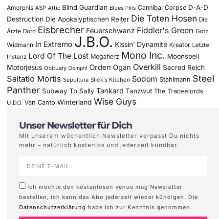
Blind Guardian
D-A-D
Amorphis
Cannibal Corpse
ASP
Attic
Blues Pills
Die Toten Hosen
Destruction
Die Apokalyptischen Reiter
Die
Eisbrecher
Fiddler's Green
Feuerschwanz
Götz
Ärzte
Doro
J.B.O.
In Extremo
Kissin' Dynamite
Widmann
Kreator
Letzte
Mono Inc.
Lord Of The Lost
Moonspell
Megaherz
Instanz
Overkill
Motorjesus
Orden Ogan
Sacred Reich
Obituary
Oomph!
Steel
Saltatio Mortis
Sodom
Stahlmann
Sepultura
Slick's Kitchen
Panther
Tankard
Subway To Sally
Tanzwut
The Traceelords
Wise Guys
Winterland
Van Canto
U.D.O.
Unser Newsletter für Dich
Mit unserem wöchentlich Newsletter verpasst Du nichts
mehr – natürlich kostenlos und jederzeit kündbar.
Ich möchte den kostenlosen venue mag Newsletter
bestellen, ich kann das Abo jederzeit wieder kündigen. Die
Datenschutzerklärung
habe ich zur Kenntnis genommen.