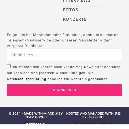
INTERVIEWS
FOTOS
KONZERTE
Folge uns bei Mastodon oder Facebook, abonniere unseren
Telegram-Newsservice oder unseren Newsletter – dann
verpasst Du nichts!
Ich möchte den kostenlosen venue mag Newsletter bestellen,
ich kann das Abo jederzeit wieder kündigen. Die
Datenschutzerklärung
habe ich zur Kenntnis genommen.
ABONNIEREN
© 2024 • MADE WITH ❤️ AND 🌶️ BY
HOSTED AND MANAGED WITH 🤘🏻
TEAM GOCHU
BY LEO SKULL
IMPRESSUM
COOKIE-EINSTELLUNGEN
NUTZUNGSBEDINGUNGEN