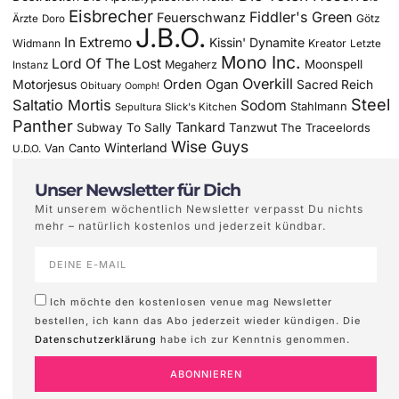
Eisbrecher
Fiddler's Green
Feuerschwanz
Götz
Ärzte
Doro
J.B.O.
In Extremo
Kissin' Dynamite
Widmann
Kreator
Letzte
Mono Inc.
Lord Of The Lost
Moonspell
Megaherz
Instanz
Overkill
Motorjesus
Orden Ogan
Sacred Reich
Obituary
Oomph!
Steel
Saltatio Mortis
Sodom
Stahlmann
Sepultura
Slick's Kitchen
Panther
Tankard
Subway To Sally
Tanzwut
The Traceelords
Wise Guys
Winterland
Van Canto
U.D.O.
Unser Newsletter für Dich
Mit unserem wöchentlich Newsletter verpasst Du nichts
mehr – natürlich kostenlos und jederzeit kündbar.
Ich möchte den kostenlosen venue mag Newsletter
bestellen, ich kann das Abo jederzeit wieder kündigen. Die
Datenschutzerklärung
habe ich zur Kenntnis genommen.
ABONNIEREN