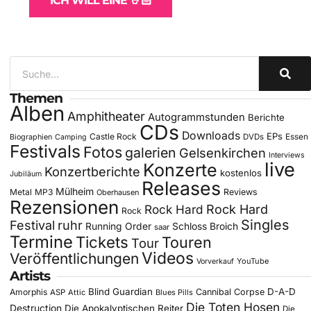
ICH WILL EINE 🤘🏻
Themen
Alben
Amphitheater
Autogrammstunden
Berichte
CDs
Downloads
EPs
Castle Rock
DVDs
Essen
Biographien
Camping
Festivals
Fotos
galerien
Gelsenkirchen
Interviews
live
Konzerte
Konzertberichte
kostenlos
Jubiläum
Releases
Mülheim
Metal
MP3
Reviews
Oberhausen
Rezensionen
Rock Hard
Rock Hard
Rock
Singles
Festival
ruhr
Running Order
Schloss Broich
saar
Termine
Tickets
Touren
Tour
Videos
Veröffentlichungen
YouTube
Vorverkauf
Artists
Blind Guardian
D-A-D
Amorphis
Cannibal Corpse
ASP
Attic
Blues Pills
Die Toten Hosen
Destruction
Die Apokalyptischen Reiter
Die