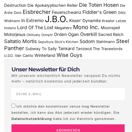
Die Toten Hosen
Destruction
Die Apokalyptischen Reiter
Die
Eisbrecher
Fiddler's Green
Feuerschwanz
Götz
Ärzte
Doro
J.B.O.
In Extremo
Kissin' Dynamite
Widmann
Kreator
Letzte
Mono Inc.
Lord Of The Lost
Moonspell
Megaherz
Instanz
Overkill
Motorjesus
Orden Ogan
Sacred Reich
Obituary
Oomph!
Steel
Saltatio Mortis
Sodom
Stahlmann
Sepultura
Slick's Kitchen
Panther
Tankard
Subway To Sally
Tanzwut
The Traceelords
Wise Guys
Winterland
Van Canto
U.D.O.
Unser Newsletter für Dich
Mit unserem wöchentlich Newsletter verpasst Du nichts
mehr – natürlich kostenlos und jederzeit kündbar.
Ich möchte den kostenlosen venue mag Newsletter
bestellen, ich kann das Abo jederzeit wieder kündigen. Die
Datenschutzerklärung
habe ich zur Kenntnis genommen.
ABONNIEREN