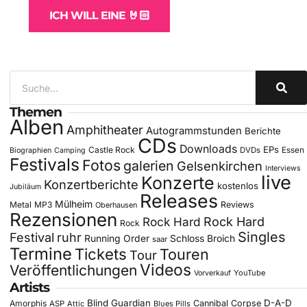
ICH WILL EINE 🤘🏻
Themen
Alben
Amphitheater
Autogrammstunden
Berichte
CDs
Downloads
EPs
Castle Rock
DVDs
Essen
Biographien
Camping
Festivals
Fotos
galerien
Gelsenkirchen
Interviews
live
Konzerte
Konzertberichte
kostenlos
Jubiläum
Releases
Mülheim
Metal
MP3
Reviews
Oberhausen
Rezensionen
Rock Hard
Rock Hard
Rock
Singles
Festival
ruhr
Running Order
Schloss Broich
saar
Termine
Tickets
Touren
Tour
Videos
Veröffentlichungen
YouTube
Vorverkauf
Artists
Blind Guardian
D-A-D
Amorphis
Cannibal Corpse
ASP
Attic
Blues Pills