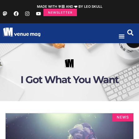
MADE WITH 🤘🏻 AND ❤️ BY LEO SKULL
NEWSLETTER
I Got What You Want
NEWS