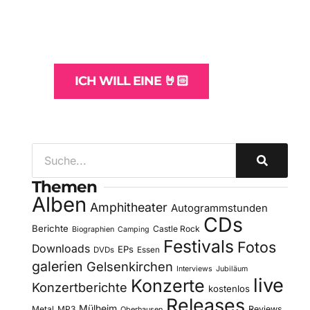
und -Hosting
für Bands
ICH WILL EINE 🤘🏻
Themen
Alben
Amphitheater
Autogrammstunden
CDs
Berichte
Castle Rock
Biographien
Camping
Festivals
Fotos
Downloads
EPs
DVDs
Essen
galerien
Gelsenkirchen
Interviews
Jubiläum
live
Konzerte
Konzertberichte
kostenlos
Releases
Mülheim
Metal
MP3
Reviews
Oberhausen