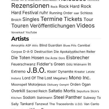
Rezensionen
Rock Hard
Rock
Rock
Hard Festival
ruhr
Running Order
Schloss
saar
Termine
Tickets
Singles
Tour
Broich
Videos
Touren
Veröffentlichungen
YouTube
Vorverkauf
Artists
Blind Guardian
Amorphis
Cannibal
ASP
Attic
Blues Pills
D-A-D
Destruction
Die Apokalyptischen Reiter
Corpse
Eisbrecher
Die Toten Hosen
Die Ärzte
Doro
Fiddler's Green
In
Feuerschwanz
Götz Widmann
J.B.O.
Extremo
Kissin' Dynamite
Kreator
Letzte
Mono Inc.
Lord Of The Lost
Megaherz
Instanz
Motorjesus
Orden Ogan
Moonspell
Obituary
Oomph!
Overkill
Saltatio Mortis
Sacred Reich
Sepultura
Slick's
Steel Panther
Sodom
Subway To
Stahlmann
Kitchen
Tankard
Sally
Tanzwut
The Traceelords
Van Canto
U.D.O.