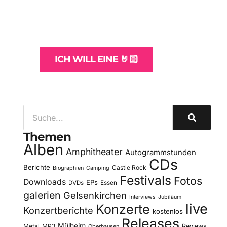
und -Hosting
für Bands
ICH WILL EINE 🤘🏻
Themen
Alben
Amphitheater
Autogrammstunden
CDs
Berichte
Castle Rock
Biographien
Camping
Festivals
Fotos
Downloads
EPs
DVDs
Essen
galerien
Gelsenkirchen
Interviews
Jubiläum
live
Konzerte
Konzertberichte
kostenlos
Releases
Mülheim
Metal
MP3
Reviews
Oberhausen