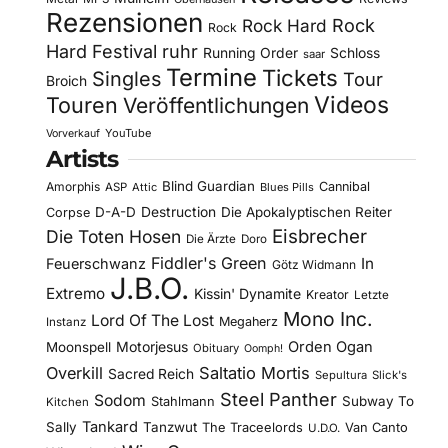
Rezensionen
Rock Hard
Rock
Rock
Hard Festival
ruhr
Running Order
Schloss
saar
Termine
Tickets
Singles
Tour
Broich
Videos
Touren
Veröffentlichungen
YouTube
Vorverkauf
Artists
Blind Guardian
Amorphis
Cannibal
ASP
Attic
Blues Pills
D-A-D
Destruction
Die Apokalyptischen Reiter
Corpse
Eisbrecher
Die Toten Hosen
Die Ärzte
Doro
Fiddler's Green
In
Feuerschwanz
Götz Widmann
J.B.O.
Extremo
Kissin' Dynamite
Kreator
Letzte
Mono Inc.
Lord Of The Lost
Megaherz
Instanz
Motorjesus
Orden Ogan
Moonspell
Obituary
Oomph!
Overkill
Saltatio Mortis
Sacred Reich
Sepultura
Slick's
Steel Panther
Sodom
Subway To
Stahlmann
Kitchen
Tankard
Sally
Tanzwut
The Traceelords
Van Canto
U.D.O.