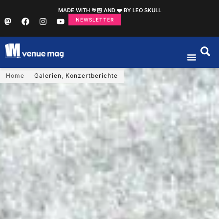
MADE WITH 🤘🏻 AND ❤️ BY LEO SKULL
NEWSLETTER
Home
Galerien
,
Konzertberichte