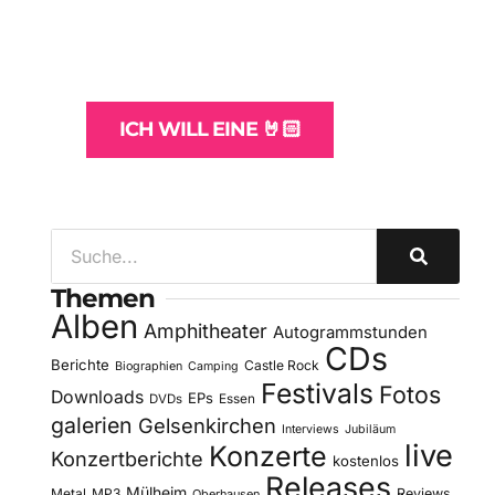
und -Hosting
für Bands
ICH WILL EINE 🤘🏻
Themen
Alben
Amphitheater
Autogrammstunden
CDs
Berichte
Castle Rock
Biographien
Camping
Festivals
Fotos
Downloads
EPs
DVDs
Essen
galerien
Gelsenkirchen
Interviews
Jubiläum
live
Konzerte
Konzertberichte
kostenlos
Releases
Mülheim
Metal
MP3
Reviews
Oberhausen