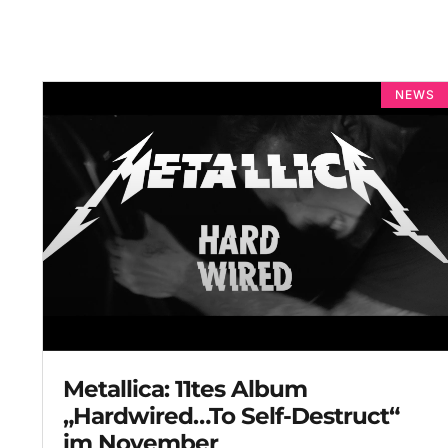
NEWS
Metallica: 11tes Album
„Hardwired…To Self-Destruct“
im November