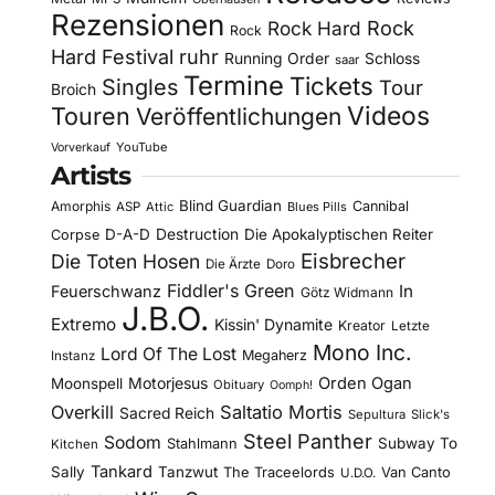
Rezensionen
Rock Hard
Rock
Rock
Hard Festival
ruhr
Running Order
Schloss
saar
Termine
Tickets
Singles
Tour
Broich
Videos
Touren
Veröffentlichungen
YouTube
Vorverkauf
Artists
Blind Guardian
Amorphis
Cannibal
ASP
Attic
Blues Pills
D-A-D
Destruction
Die Apokalyptischen Reiter
Corpse
Eisbrecher
Die Toten Hosen
Die Ärzte
Doro
Fiddler's Green
In
Feuerschwanz
Götz Widmann
J.B.O.
Extremo
Kissin' Dynamite
Kreator
Letzte
Mono Inc.
Lord Of The Lost
Megaherz
Instanz
Motorjesus
Orden Ogan
Moonspell
Obituary
Oomph!
Overkill
Saltatio Mortis
Sacred Reich
Sepultura
Slick's
Steel Panther
Sodom
Subway To
Stahlmann
Kitchen
Tankard
Sally
Tanzwut
The Traceelords
Van Canto
U.D.O.