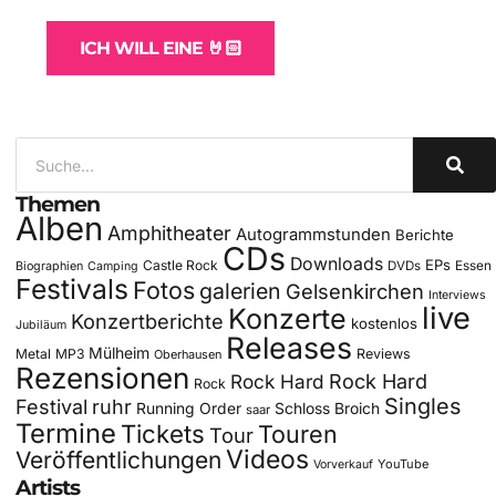
ICH WILL EINE 🤘🏻
Themen
Alben
Amphitheater
Autogrammstunden
Berichte
CDs
Downloads
EPs
Castle Rock
DVDs
Essen
Biographien
Camping
Festivals
Fotos
galerien
Gelsenkirchen
Interviews
live
Konzerte
Konzertberichte
kostenlos
Jubiläum
Releases
Mülheim
Metal
MP3
Reviews
Oberhausen
Rezensionen
Rock Hard
Rock Hard
Rock
Singles
Festival
ruhr
Running Order
Schloss Broich
saar
Termine
Tickets
Touren
Tour
Videos
Veröffentlichungen
YouTube
Vorverkauf
Artists