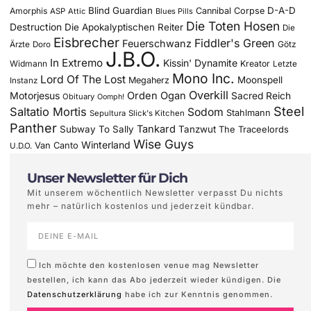
Blind Guardian
D-A-D
Amorphis
Cannibal Corpse
ASP
Attic
Blues Pills
Die Toten Hosen
Destruction
Die Apokalyptischen Reiter
Die
Eisbrecher
Fiddler's Green
Feuerschwanz
Götz
Ärzte
Doro
J.B.O.
In Extremo
Kissin' Dynamite
Widmann
Kreator
Letzte
Mono Inc.
Lord Of The Lost
Moonspell
Megaherz
Instanz
Overkill
Motorjesus
Orden Ogan
Sacred Reich
Obituary
Oomph!
Steel
Saltatio Mortis
Sodom
Stahlmann
Sepultura
Slick's Kitchen
Panther
Tankard
Subway To Sally
Tanzwut
The Traceelords
Wise Guys
Winterland
Van Canto
U.D.O.
Unser Newsletter für Dich
Mit unserem wöchentlich Newsletter verpasst Du nichts
mehr – natürlich kostenlos und jederzeit kündbar.
Ich möchte den kostenlosen venue mag Newsletter
bestellen, ich kann das Abo jederzeit wieder kündigen. Die
Datenschutzerklärung
habe ich zur Kenntnis genommen.