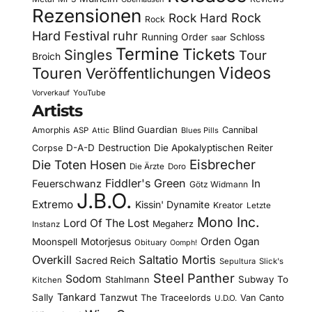
Rezensionen
Rock Hard
Rock
Rock
Hard Festival
ruhr
Running Order
Schloss
saar
Termine
Tickets
Singles
Tour
Broich
Videos
Touren
Veröffentlichungen
YouTube
Vorverkauf
Artists
Blind Guardian
Amorphis
Cannibal
ASP
Attic
Blues Pills
D-A-D
Destruction
Die Apokalyptischen Reiter
Corpse
Eisbrecher
Die Toten Hosen
Die Ärzte
Doro
Fiddler's Green
In
Feuerschwanz
Götz Widmann
J.B.O.
Extremo
Kissin' Dynamite
Kreator
Letzte
Mono Inc.
Lord Of The Lost
Megaherz
Instanz
Motorjesus
Orden Ogan
Moonspell
Obituary
Oomph!
Overkill
Saltatio Mortis
Sacred Reich
Sepultura
Slick's
Steel Panther
Sodom
Subway To
Stahlmann
Kitchen
Tankard
Sally
Tanzwut
The Traceelords
Van Canto
U.D.O.