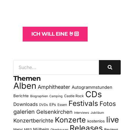
und -Hosting
für Bands
ICH WILL EINE 🤘🏻
Themen
Alben
Amphitheater
Autogrammstunden
CDs
Berichte
Castle Rock
Biographien
Camping
Festivals
Fotos
Downloads
EPs
DVDs
Essen
galerien
Gelsenkirchen
Interviews
Jubiläum
live
Konzerte
Konzertberichte
kostenlos
Releases
Mülheim
Metal
MP3
Reviews
Oberhausen