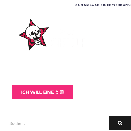
SCHAMLOSE EIGENWERBUNG
WordPress-Websites
und -Hosting
für Bands
ICH WILL EINE 🤘🏻