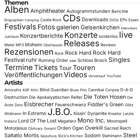
Themen
Alben
Amphitheater
Autogrammstunden
Berichte
CDs
Downloads
EPs
Castle Rock
DVDs
Essen
Biographien
Camping
Festivals
Fotos
galerien
Gelsenkirchen
Interviews
live
Konzerte
Konzertberichte
kostenlos
Jubiläum
Releases
Mülheim
Metal
MP3
Reviews
Oberhausen
Rezensionen
Rock Hard
Rock Hard
Rock
Singles
Festival
ruhr
Running Order
Schloss Broich
saar
Termine
Tickets
Touren
Tour
Videos
Veröffentlichungen
YouTube
Vorverkauf
Artists
Blind Guardian
D-A-D
Amorphis
Cannibal Corpse
ASP
Attic
Blues Pills
Die Toten Hosen
Destruction
Die Apokalyptischen Reiter
Die
Eisbrecher
Fiddler's Green
Feuerschwanz
Götz
Ärzte
Doro
J.B.O.
In Extremo
Kissin' Dynamite
Widmann
Kreator
Letzte
Mono Inc.
Lord Of The Lost
Moonspell
Megaherz
Instanz
Overkill
Motorjesus
Orden Ogan
Sacred Reich
Obituary
Oomph!
Steel
Saltatio Mortis
Sodom
Stahlmann
Sepultura
Slick's Kitchen