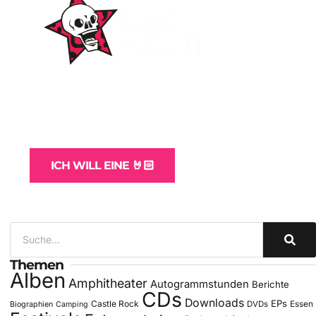
WordPress-Websites
und -Hosting
für Bands
ICH WILL EINE 🤘🏻
Themen
Alben
Amphitheater
Autogrammstunden
Berichte
CDs
Downloads
EPs
Castle Rock
DVDs
Essen
Biographien
Camping