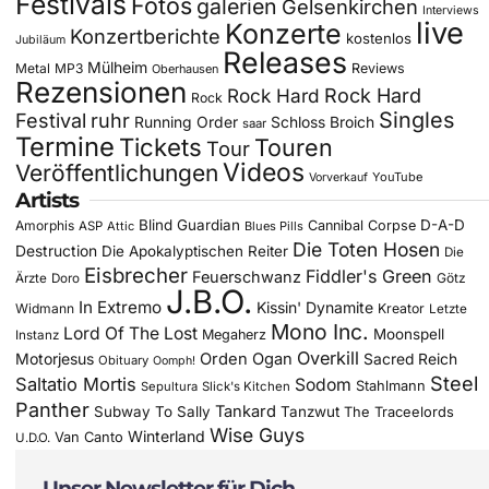
Festivals
Fotos
galerien
Gelsenkirchen
Interviews
live
Konzerte
Konzertberichte
kostenlos
Jubiläum
Releases
Mülheim
Metal
MP3
Reviews
Oberhausen
Rezensionen
Rock Hard
Rock Hard
Rock
Singles
Festival
ruhr
Running Order
Schloss Broich
saar
Termine
Tickets
Touren
Tour
Videos
Veröffentlichungen
YouTube
Vorverkauf
Artists
Blind Guardian
D-A-D
Amorphis
Cannibal Corpse
ASP
Attic
Blues Pills
Die Toten Hosen
Destruction
Die Apokalyptischen Reiter
Die
Eisbrecher
Fiddler's Green
Feuerschwanz
Götz
Ärzte
Doro
J.B.O.
In Extremo
Kissin' Dynamite
Widmann
Kreator
Letzte
Mono Inc.
Lord Of The Lost
Moonspell
Megaherz
Instanz
Overkill
Motorjesus
Orden Ogan
Sacred Reich
Obituary
Oomph!
Steel
Saltatio Mortis
Sodom
Stahlmann
Sepultura
Slick's Kitchen
Panther
Tankard
Subway To Sally
Tanzwut
The Traceelords
Wise Guys
Winterland
Van Canto
U.D.O.
Unser Newsletter für Dich