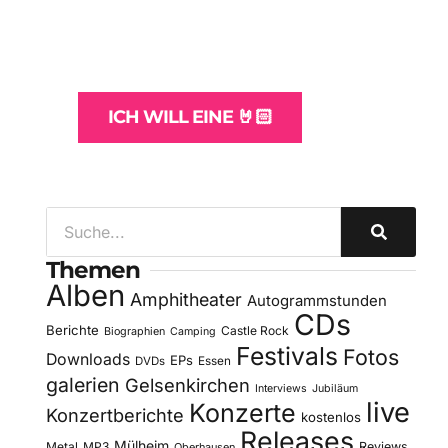
und -Hosting
für Bands
ICH WILL EINE 🤘🏻
Themen
Alben
Amphitheater
Autogrammstunden
CDs
Berichte
Castle Rock
Biographien
Camping
Festivals
Fotos
Downloads
EPs
DVDs
Essen
galerien
Gelsenkirchen
Interviews
Jubiläum
live
Konzerte
Konzertberichte
kostenlos
Releases
Mülheim
Metal
MP3
Reviews
Oberhausen