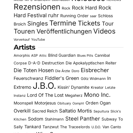
Rezensionen
Rock Hard
Rock
Rock
Hard Festival
ruhr
Running Order
Schloss
saar
Termine
Tickets
Singles
Tour
Broich
Videos
Touren
Veröffentlichungen
YouTube
Vorverkauf
Artists
Blind Guardian
Amorphis
Cannibal
ASP
Attic
Blues Pills
D-A-D
Destruction
Die Apokalyptischen Reiter
Corpse
Eisbrecher
Die Toten Hosen
Die Ärzte
Doro
Fiddler's Green
In
Feuerschwanz
Götz Widmann
J.B.O.
Extremo
Kissin' Dynamite
Kreator
Letzte
Mono Inc.
Lord Of The Lost
Megaherz
Instanz
Motorjesus
Orden Ogan
Moonspell
Obituary
Oomph!
Overkill
Saltatio Mortis
Sacred Reich
Sepultura
Slick's
Steel Panther
Sodom
Subway To
Stahlmann
Kitchen
Tankard
Sally
Tanzwut
The Traceelords
Van Canto
U.D.O.