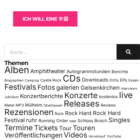
für Bands
ICH WILL EINE 🤘🏻
Themen
Alben
Amphitheater
Autogrammstunden
Berichte
CDs
Downloads
EPs
Castle Rock
DVDs
Essen
Biographien
Camping
Festivals
Fotos
galerien
Gelsenkirchen
Interviews
live
Konzerte
Konzertberichte
kostenlos
Jubiläum
Releases
Mülheim
Metal
MP3
Reviews
Oberhausen
Rezensionen
Rock Hard
Rock Hard
Rock
Singles
Festival
ruhr
Running Order
Schloss Broich
saar
Termine
Tickets
Touren
Tour
Videos
Veröffentlichungen
YouTube
Vorverkauf