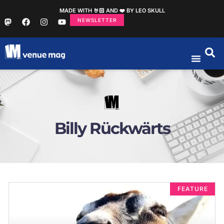
MADE WITH 🤘🏻 AND ❤️ BY LEO SKULL
NEWSLETTER
Billy Rückwärts
FEATURE