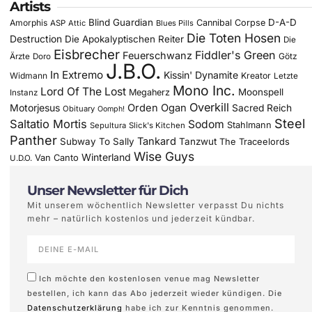
Artists
Blind Guardian
D-A-D
Amorphis
Cannibal Corpse
ASP
Attic
Blues Pills
Die Toten Hosen
Destruction
Die Apokalyptischen Reiter
Die
Eisbrecher
Fiddler's Green
Feuerschwanz
Götz
Ärzte
Doro
J.B.O.
In Extremo
Kissin' Dynamite
Widmann
Kreator
Letzte
Mono Inc.
Lord Of The Lost
Moonspell
Megaherz
Instanz
Overkill
Motorjesus
Orden Ogan
Sacred Reich
Obituary
Oomph!
Steel
Saltatio Mortis
Sodom
Stahlmann
Sepultura
Slick's Kitchen
Panther
Tankard
Subway To Sally
Tanzwut
The Traceelords
Wise Guys
Winterland
Van Canto
U.D.O.
Unser Newsletter für Dich
Mit unserem wöchentlich Newsletter verpasst Du nichts
mehr – natürlich kostenlos und jederzeit kündbar.
Ich möchte den kostenlosen venue mag Newsletter
bestellen, ich kann das Abo jederzeit wieder kündigen. Die
Datenschutzerklärung
habe ich zur Kenntnis genommen.