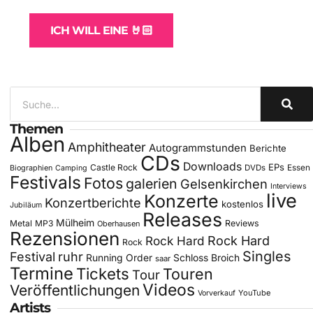
ICH WILL EINE 🤘🏻
Themen
Alben
Amphitheater
Autogrammstunden
Berichte
CDs
Downloads
EPs
Castle Rock
DVDs
Essen
Biographien
Camping
Festivals
Fotos
galerien
Gelsenkirchen
Interviews
live
Konzerte
Konzertberichte
kostenlos
Jubiläum
Releases
Mülheim
Metal
MP3
Reviews
Oberhausen
Rezensionen
Rock Hard
Rock Hard
Rock
Singles
Festival
ruhr
Running Order
Schloss Broich
saar
Termine
Tickets
Touren
Tour
Videos
Veröffentlichungen
YouTube
Vorverkauf
Artists