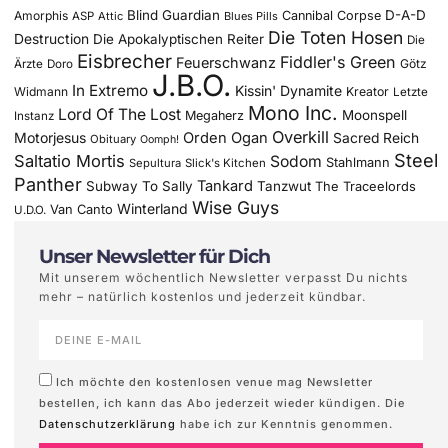
Blind Guardian
D-A-D
Amorphis
Cannibal Corpse
ASP
Attic
Blues Pills
Die Toten Hosen
Destruction
Die Apokalyptischen Reiter
Die
Eisbrecher
Fiddler's Green
Feuerschwanz
Götz
Ärzte
Doro
J.B.O.
In Extremo
Kissin' Dynamite
Widmann
Kreator
Letzte
Mono Inc.
Lord Of The Lost
Moonspell
Megaherz
Instanz
Overkill
Motorjesus
Orden Ogan
Sacred Reich
Obituary
Oomph!
Steel
Saltatio Mortis
Sodom
Stahlmann
Sepultura
Slick's Kitchen
Panther
Tankard
Subway To Sally
Tanzwut
The Traceelords
Wise Guys
Winterland
Van Canto
U.D.O.
Unser Newsletter für Dich
Mit unserem wöchentlich Newsletter verpasst Du nichts
mehr – natürlich kostenlos und jederzeit kündbar.
Ich möchte den kostenlosen venue mag Newsletter
bestellen, ich kann das Abo jederzeit wieder kündigen. Die
Datenschutzerklärung
habe ich zur Kenntnis genommen.