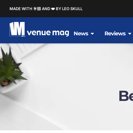
MADE WITH 🤘🏻 AND ❤️ BY LEO SKULL
News
Reviews
B