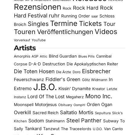
Rezensionen
Rock Hard
Rock
Rock
Hard Festival
ruhr
Running Order
Schloss
saar
Termine
Tickets
Singles
Tour
Broich
Videos
Touren
Veröffentlichungen
YouTube
Vorverkauf
Artists
Blind Guardian
Amorphis
Cannibal
ASP
Attic
Blues Pills
D-A-D
Destruction
Die Apokalyptischen Reiter
Corpse
Eisbrecher
Die Toten Hosen
Die Ärzte
Doro
Fiddler's Green
In
Feuerschwanz
Götz Widmann
J.B.O.
Extremo
Kissin' Dynamite
Kreator
Letzte
Mono Inc.
Lord Of The Lost
Megaherz
Instanz
Motorjesus
Orden Ogan
Moonspell
Obituary
Oomph!
Overkill
Saltatio Mortis
Sacred Reich
Sepultura
Slick's
Steel Panther
Sodom
Subway To
Stahlmann
Kitchen
Tankard
Sally
Tanzwut
The Traceelords
Van Canto
U.D.O.