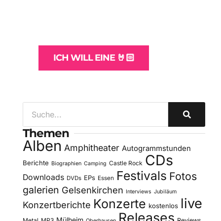
und -Hosting
für Bands
ICH WILL EINE 🤘🏻
Themen
Alben
Amphitheater
Autogrammstunden
CDs
Berichte
Castle Rock
Biographien
Camping
Festivals
Fotos
Downloads
EPs
DVDs
Essen
galerien
Gelsenkirchen
Interviews
Jubiläum
live
Konzerte
Konzertberichte
kostenlos
Releases
Mülheim
Metal
MP3
Reviews
Oberhausen