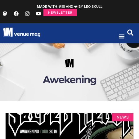
MADE WITH 🤘🏻 AND ❤️ BY LEO SKULL
NEWSLETTER
Awekening
NEWS