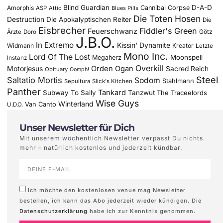
Blind Guardian
D-A-D
Amorphis
Cannibal Corpse
ASP
Attic
Blues Pills
Die Toten Hosen
Destruction
Die Apokalyptischen Reiter
Die
Eisbrecher
Fiddler's Green
Feuerschwanz
Götz
Ärzte
Doro
J.B.O.
In Extremo
Kissin' Dynamite
Widmann
Kreator
Letzte
Mono Inc.
Lord Of The Lost
Moonspell
Megaherz
Instanz
Overkill
Motorjesus
Orden Ogan
Sacred Reich
Obituary
Oomph!
Steel
Saltatio Mortis
Sodom
Stahlmann
Sepultura
Slick's Kitchen
Panther
Tankard
Subway To Sally
Tanzwut
The Traceelords
Wise Guys
Winterland
Van Canto
U.D.O.
Unser Newsletter für Dich
Mit unserem wöchentlich Newsletter verpasst Du nichts
mehr – natürlich kostenlos und jederzeit kündbar.
Ich möchte den kostenlosen venue mag Newsletter
bestellen, ich kann das Abo jederzeit wieder kündigen. Die
Datenschutzerklärung
habe ich zur Kenntnis genommen.