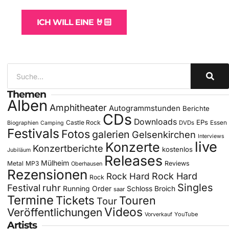
ICH WILL EINE 🤘🏻
Themen
Alben
Amphitheater
Autogrammstunden
Berichte
CDs
Downloads
EPs
Castle Rock
DVDs
Essen
Biographien
Camping
Festivals
Fotos
galerien
Gelsenkirchen
Interviews
live
Konzerte
Konzertberichte
kostenlos
Jubiläum
Releases
Mülheim
Metal
MP3
Reviews
Oberhausen
Rezensionen
Rock Hard
Rock Hard
Rock
Singles
Festival
ruhr
Running Order
Schloss Broich
saar
Termine
Tickets
Touren
Tour
Videos
Veröffentlichungen
YouTube
Vorverkauf
Artists