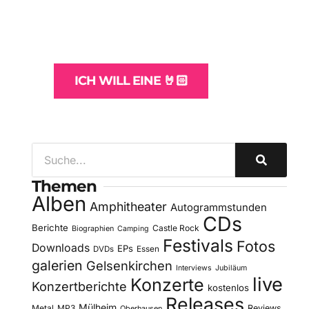
und -Hosting
für Bands
ICH WILL EINE 🤘🏻
Themen
Alben
Amphitheater
Autogrammstunden
CDs
Berichte
Castle Rock
Biographien
Camping
Festivals
Fotos
Downloads
EPs
DVDs
Essen
galerien
Gelsenkirchen
Interviews
Jubiläum
live
Konzerte
Konzertberichte
kostenlos
Releases
Mülheim
Metal
MP3
Reviews
Oberhausen