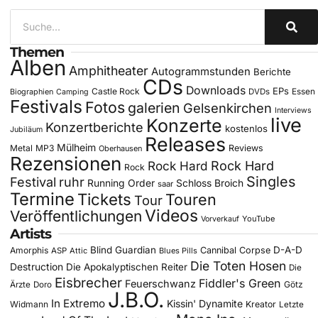
Themen
Alben
Amphitheater
Autogrammstunden
Berichte
CDs
Downloads
EPs
Castle Rock
DVDs
Essen
Biographien
Camping
Festivals
Fotos
galerien
Gelsenkirchen
Interviews
live
Konzerte
Konzertberichte
kostenlos
Jubiläum
Releases
Mülheim
Metal
MP3
Reviews
Oberhausen
Rezensionen
Rock Hard
Rock Hard
Rock
Singles
Festival
ruhr
Running Order
Schloss Broich
saar
Termine
Tickets
Touren
Tour
Videos
Veröffentlichungen
YouTube
Vorverkauf
Artists
Blind Guardian
D-A-D
Amorphis
Cannibal Corpse
ASP
Attic
Blues Pills
Die Toten Hosen
Destruction
Die Apokalyptischen Reiter
Die
Eisbrecher
Fiddler's Green
Feuerschwanz
Götz
Ärzte
Doro
J.B.O.
In Extremo
Kissin' Dynamite
Widmann
Kreator
Letzte