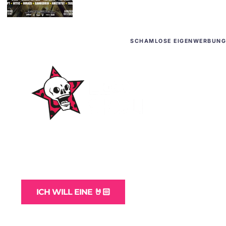
SCHAMLOSE EIGENWERBUNG
WordPress-Websites
und -Hosting
für Bands
ICH WILL EINE 🤘🏻