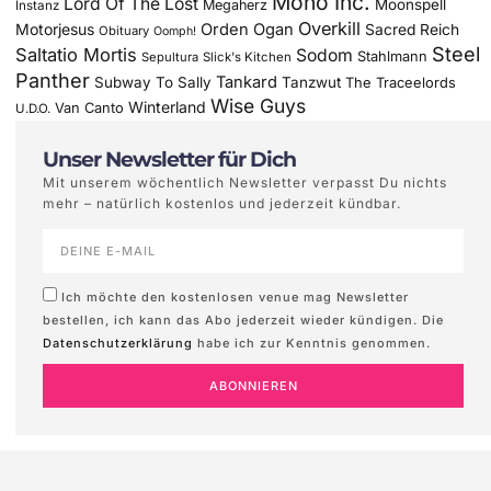
Mono Inc.
Lord Of The Lost
Moonspell
Megaherz
Instanz
Overkill
Motorjesus
Orden Ogan
Sacred Reich
Obituary
Oomph!
Steel
Saltatio Mortis
Sodom
Stahlmann
Sepultura
Slick's Kitchen
Panther
Tankard
Subway To Sally
Tanzwut
The Traceelords
Wise Guys
Winterland
Van Canto
U.D.O.
Unser Newsletter für Dich
Mit unserem wöchentlich Newsletter verpasst Du nichts
mehr – natürlich kostenlos und jederzeit kündbar.
Ich möchte den kostenlosen venue mag Newsletter
bestellen, ich kann das Abo jederzeit wieder kündigen. Die
Datenschutzerklärung
habe ich zur Kenntnis genommen.
ABONNIEREN