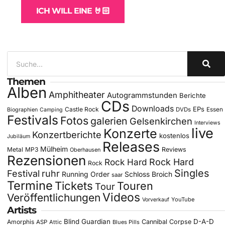
ICH WILL EINE 🤘🏻
Themen
Alben
Amphitheater
Autogrammstunden
Berichte
CDs
Downloads
EPs
Castle Rock
DVDs
Essen
Biographien
Camping
Festivals
Fotos
galerien
Gelsenkirchen
Interviews
live
Konzerte
Konzertberichte
kostenlos
Jubiläum
Releases
Mülheim
Metal
MP3
Reviews
Oberhausen
Rezensionen
Rock Hard
Rock Hard
Rock
Singles
Festival
ruhr
Running Order
Schloss Broich
saar
Termine
Tickets
Touren
Tour
Videos
Veröffentlichungen
YouTube
Vorverkauf
Artists
Blind Guardian
D-A-D
Amorphis
Cannibal Corpse
ASP
Attic
Blues Pills