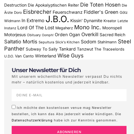
Die Toten Hosen
Destruction
Die Apokalyptischen Reiter
Die
Eisbrecher
Fiddler's Green
Feuerschwanz
Götz
Ärzte
Doro
J.B.O.
In Extremo
Kissin' Dynamite
Widmann
Kreator
Letzte
Mono Inc.
Lord Of The Lost
Moonspell
Megaherz
Instanz
Overkill
Motorjesus
Orden Ogan
Sacred Reich
Obituary
Oomph!
Steel
Saltatio Mortis
Sodom
Stahlmann
Sepultura
Slick's Kitchen
Panther
Tankard
Subway To Sally
Tanzwut
The Traceelords
Wise Guys
Winterland
Van Canto
U.D.O.
Unser Newsletter für Dich
Mit unserem wöchentlich Newsletter verpasst Du nichts
mehr – natürlich kostenlos und jederzeit kündbar.
Ich möchte den kostenlosen venue mag Newsletter
bestellen, ich kann das Abo jederzeit wieder kündigen. Die
Datenschutzerklärung
habe ich zur Kenntnis genommen.
ABONNIEREN