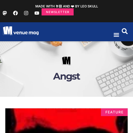
MADE WITH 🤘🏻 AND ❤️ BY LEO SKULL
NEWSLETTER
Angst
FEATURE