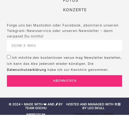
FOTOS
KONZERTE
Folge uns bei Mastodon oder Facebook, abonniere unseren
Telegram-Newsservice oder unseren Newsletter – dann
verpasst Du nichts!
Ich möchte den kostenlosen venue mag Newsletter bestellen,
ich kann das Abo jederzeit wieder kündigen. Die
Datenschutzerklärung
habe ich zur Kenntnis genommen.
ABONNIEREN
© 2024 • MADE WITH ❤️ AND 🌶️ BY
HOSTED AND MANAGED WITH 🤘🏻
TEAM GOCHU
BY LEO SKULL
IMPRESSUM
COOKIE-EINSTELLUNGEN
NUTZUNGSBEDINGUNGEN
DATENSCHUTZERKLÄRUNG