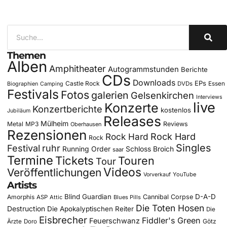
Themen
Alben
Amphitheater
Autogrammstunden
Berichte
CDs
Downloads
EPs
Castle Rock
DVDs
Essen
Biographien
Camping
Festivals
Fotos
galerien
Gelsenkirchen
Interviews
live
Konzerte
Konzertberichte
kostenlos
Jubiläum
Releases
Mülheim
Metal
MP3
Reviews
Oberhausen
Rezensionen
Rock Hard
Rock Hard
Rock
Singles
Festival
ruhr
Running Order
Schloss Broich
saar
Termine
Tickets
Touren
Tour
Videos
Veröffentlichungen
YouTube
Vorverkauf
Artists
Blind Guardian
D-A-D
Amorphis
Cannibal Corpse
ASP
Attic
Blues Pills
Die Toten Hosen
Destruction
Die Apokalyptischen Reiter
Die
Eisbrecher
Fiddler's Green
Feuerschwanz
Götz
Ärzte
Doro