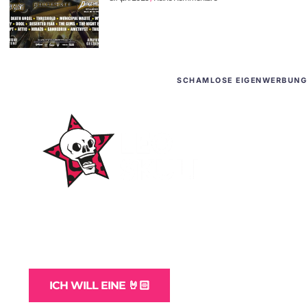
SCHAMLOSE EIGENWERBUNG
WordPress-Websites
und -Hosting
für Bands
ICH WILL EINE 🤘🏻