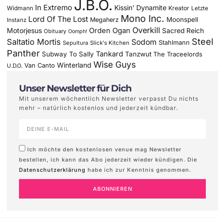
J.B.O.
In Extremo
Kissin' Dynamite
Widmann
Kreator
Letzte
Mono Inc.
Lord Of The Lost
Moonspell
Megaherz
Instanz
Overkill
Motorjesus
Orden Ogan
Sacred Reich
Obituary
Oomph!
Steel
Saltatio Mortis
Sodom
Stahlmann
Sepultura
Slick's Kitchen
Panther
Tankard
Subway To Sally
Tanzwut
The Traceelords
Wise Guys
Winterland
Van Canto
U.D.O.
Unser Newsletter für Dich
Mit unserem wöchentlich Newsletter verpasst Du nichts
mehr – natürlich kostenlos und jederzeit kündbar.
Ich möchte den kostenlosen venue mag Newsletter
bestellen, ich kann das Abo jederzeit wieder kündigen. Die
Datenschutzerklärung
habe ich zur Kenntnis genommen.
ABONNIEREN