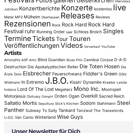
galerien
Gelsenkirchen
Interviews
live
Konzerte
Konzertberichte
kostenlos
Jubiläum
Releases
Mülheim
Metal
MP3
Reviews
Oberhausen
Rezensionen
Rock Hard
Rock Hard
Rock
Singles
Festival
ruhr
Running Order
Schloss Broich
saar
Termine
Tickets
Touren
Tour
Videos
Veröffentlichungen
YouTube
Vorverkauf
Artists
Blind Guardian
D-A-D
Amorphis
Cannibal Corpse
ASP
Attic
Blues Pills
Die Toten Hosen
Destruction
Die Apokalyptischen Reiter
Die
Eisbrecher
Fiddler's Green
Feuerschwanz
Götz
Ärzte
Doro
J.B.O.
In Extremo
Kissin' Dynamite
Widmann
Kreator
Letzte
Mono Inc.
Lord Of The Lost
Moonspell
Megaherz
Instanz
Overkill
Motorjesus
Orden Ogan
Sacred Reich
Obituary
Oomph!
Steel
Saltatio Mortis
Sodom
Stahlmann
Sepultura
Slick's Kitchen
Panther
Tankard
Subway To Sally
Tanzwut
The Traceelords
Wise Guys
Winterland
Van Canto
U.D.O.
Unser Newsletter für Dich