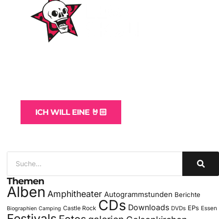
WordPress-Websites
und -Hosting
für Bands
ICH WILL EINE 🤘🏻
Themen
Alben
Amphitheater
Autogrammstunden
Berichte
CDs
Downloads
EPs
Castle Rock
DVDs
Essen
Biographien
Camping
Festivals
Fotos