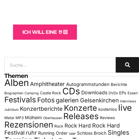
WordPress-Websites
und -Hosting
für Bands
ICH WILL EINE 🤘🏻
Themen
Alben
Amphitheater
Autogrammstunden
Berichte
CDs
Downloads
EPs
Castle Rock
DVDs
Essen
Biographien
Camping
Festivals
Fotos
galerien
Gelsenkirchen
Interviews
live
Konzerte
Konzertberichte
kostenlos
Jubiläum
Releases
Mülheim
Metal
MP3
Reviews
Oberhausen
Rezensionen
Rock Hard
Rock Hard
Rock
Singles
Festival
ruhr
Running Order
Schloss Broich
saar