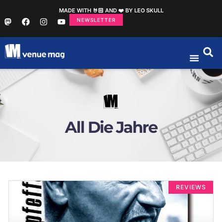
MADE WITH 🤘🏻 AND ❤️ BY LEO SKULL
NEWSLETTER
All Die Jahre
REVIEWS