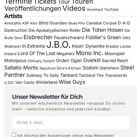
Termine
Tickets
Touren
Tour
Videos
Veröffentlichungen
YouTube
Vorverkauf
Artists
Blind Guardian
D-A-D
Amorphis
Cannibal Corpse
ASP
Attic
Blues Pills
Die Toten Hosen
Destruction
Die Apokalyptischen Reiter
Die
Eisbrecher
Fiddler's Green
Feuerschwanz
Götz
Ärzte
Doro
J.B.O.
In Extremo
Kissin' Dynamite
Widmann
Kreator
Letzte
Mono Inc.
Lord Of The Lost
Moonspell
Megaherz
Instanz
Overkill
Motorjesus
Orden Ogan
Sacred Reich
Obituary
Oomph!
Steel
Saltatio Mortis
Sodom
Stahlmann
Sepultura
Slick's Kitchen
Panther
Tankard
Subway To Sally
Tanzwut
The Traceelords
Wise Guys
Winterland
Van Canto
U.D.O.
Unser Newsletter für Dich
Mit unserem wöchentlich Newsletter verpasst Du nichts
mehr – natürlich kostenlos und jederzeit kündbar.
Ich möchte den kostenlosen venue mag Newsletter