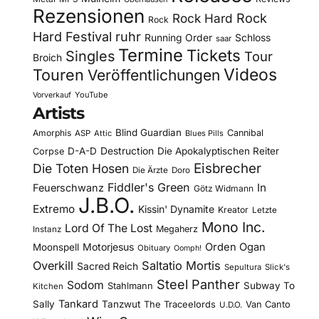
Rezensionen
Rock Hard
Rock
Rock
Hard Festival
ruhr
Running Order
Schloss
saar
Termine
Tickets
Singles
Tour
Broich
Videos
Touren
Veröffentlichungen
YouTube
Vorverkauf
Artists
Blind Guardian
Amorphis
Cannibal
ASP
Attic
Blues Pills
D-A-D
Destruction
Die Apokalyptischen Reiter
Corpse
Eisbrecher
Die Toten Hosen
Die Ärzte
Doro
Fiddler's Green
In
Feuerschwanz
Götz Widmann
J.B.O.
Extremo
Kissin' Dynamite
Kreator
Letzte
Mono Inc.
Lord Of The Lost
Megaherz
Instanz
Motorjesus
Orden Ogan
Moonspell
Obituary
Oomph!
Overkill
Saltatio Mortis
Sacred Reich
Sepultura
Slick's
Steel Panther
Sodom
Subway To
Stahlmann
Kitchen
Tankard
Sally
Tanzwut
The Traceelords
Van Canto
U.D.O.