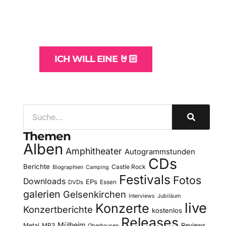
und -Hosting
für Bands
ICH WILL EINE 🤘🏻
Themen
Alben
Amphitheater
Autogrammstunden
CDs
Berichte
Castle Rock
Biographien
Camping
Festivals
Fotos
Downloads
EPs
DVDs
Essen
galerien
Gelsenkirchen
Interviews
Jubiläum
live
Konzerte
Konzertberichte
kostenlos
Releases
Mülheim
Metal
MP3
Reviews
Oberhausen