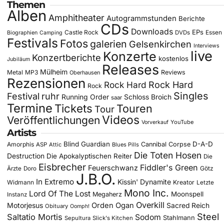
Themen
Alben
Amphitheater
Autogrammstunden
Berichte
CDs
Downloads
EPs
Castle Rock
DVDs
Essen
Biographien
Camping
Festivals
Fotos
galerien
Gelsenkirchen
Interviews
live
Konzerte
Konzertberichte
kostenlos
Jubiläum
Releases
Mülheim
Metal
MP3
Reviews
Oberhausen
Rezensionen
Rock Hard
Rock Hard
Rock
Singles
Festival
ruhr
Running Order
Schloss Broich
saar
Termine
Tickets
Touren
Tour
Videos
Veröffentlichungen
YouTube
Vorverkauf
Artists
Blind Guardian
D-A-D
Amorphis
Cannibal Corpse
ASP
Attic
Blues Pills
Die Toten Hosen
Destruction
Die Apokalyptischen Reiter
Die
Eisbrecher
Fiddler's Green
Feuerschwanz
Götz
Ärzte
Doro
J.B.O.
In Extremo
Kissin' Dynamite
Widmann
Kreator
Letzte
Mono Inc.
Lord Of The Lost
Moonspell
Megaherz
Instanz
Overkill
Motorjesus
Orden Ogan
Sacred Reich
Obituary
Oomph!
Steel
Saltatio Mortis
Sodom
Stahlmann
Sepultura
Slick's Kitchen