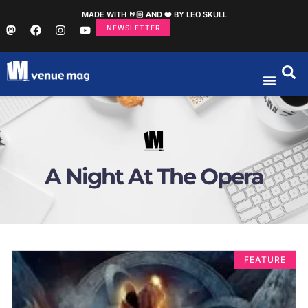
MADE WITH 🤘🏻 AND ❤️ BY LEO SKULL
NEWSLETTER
A Night At The Opera
FEATURE