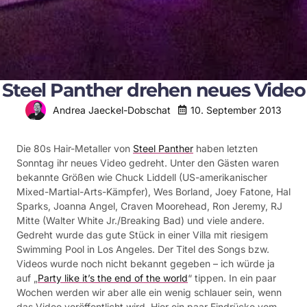
Steel Panther drehen neues Video
10. September 2013
Andrea Jaeckel-Dobschat
Die 80s Hair-Metaller von
Steel Panther
haben letzten
Sonntag ihr neues Video gedreht. Unter den Gästen waren
bekannte Größen wie Chuck Liddell (US-amerikanischer
Mixed-Martial-Arts-Kämpfer), Wes Borland, Joey Fatone, Hal
Sparks, Joanna Angel, Craven Moorehead, Ron Jeremy, RJ
Mitte (Walter White Jr./Breaking Bad) und viele andere.
Gedreht wurde das gute Stück in einer Villa mit riesigem
Swimming Pool in Los Angeles. Der Titel des Songs bzw.
Videos wurde noch nicht bekannt gegeben – ich würde ja
auf „
Party like it’s the end of the world
“ tippen. In ein paar
Wochen werden wir aber alle ein wenig schlauer sein, wenn
das Video veröffentlicht wird. Hier ein paar Eindrücke vom