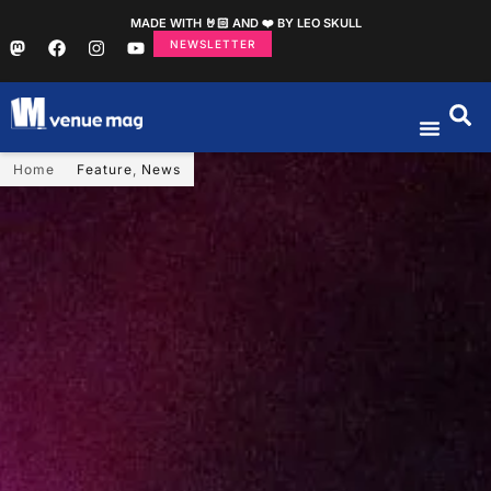
MADE WITH 🤘🏻 AND ❤️ BY LEO SKULL
NEWSLETTER
Home
Feature
,
News