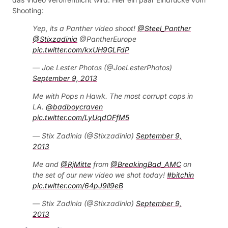
Shooting:
Yep, its a Panther video shoot!
@Steel_Panther
@Stixzadinia
@PantherEurope
pic.twitter.com/kxUH9GLFdP
— Joe Lester Photos (@JoeLesterPhotos)
September 9, 2013
Me with Pops n Hawk. The most corrupt cops in
LA.
@badboycraven
pic.twitter.com/LyUqdOFfM5
— Stix Zadinia (@Stixzadinia)
September 9,
2013
Me and
@RjMitte
from
@BreakingBad_AMC
on
the set of our new video we shot today!
#bitchin
pic.twitter.com/64pJ9ll9eB
— Stix Zadinia (@Stixzadinia)
September 9,
2013