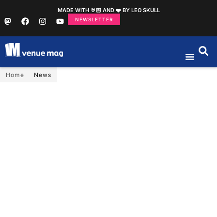
MADE WITH 🤘🏻 AND ❤️ BY LEO SKULL
NEWSLETTER
Home
News