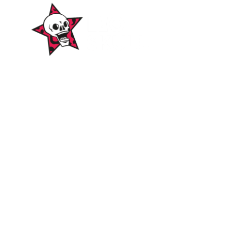
WordPress-Websites
und -Hosting
für Bands
ICH WILL EINE 🤘🏻
Themen
Alben
Amphitheater
Autogrammstunden
Berichte
CDs
Downloads
EPs
Castle Rock
DVDs