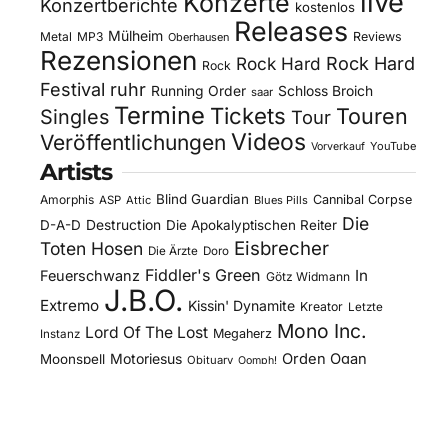
live
Konzerte
Konzertberichte
kostenlos
Releases
Mülheim
Metal
MP3
Reviews
Oberhausen
Rezensionen
Rock Hard
Rock Hard
Rock
Festival
ruhr
Running Order
Schloss Broich
saar
Termine
Tickets
Touren
Singles
Tour
Videos
Veröffentlichungen
YouTube
Vorverkauf
Artists
Blind Guardian
Amorphis
Cannibal Corpse
ASP
Attic
Blues Pills
Die
D-A-D
Destruction
Die Apokalyptischen Reiter
Eisbrecher
Toten Hosen
Die Ärzte
Doro
Fiddler's Green
In
Feuerschwanz
Götz Widmann
J.B.O.
Extremo
Kissin' Dynamite
Kreator
Letzte
Mono Inc.
Lord Of The Lost
Megaherz
Instanz
Motorjesus
Orden Ogan
Moonspell
Obituary
Oomph!
Overkill
Saltatio Mortis
Sacred Reich
Sepultura
Slick's
Steel Panther
Sodom
Subway To
Stahlmann
Kitchen
Tankard
Sally
Tanzwut
The Traceelords
Van Canto
U.D.O.