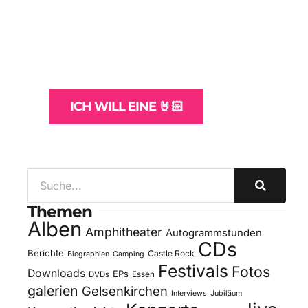
WordPress-Websites
und -Hosting
für Bands
ICH WILL EINE 🤘🏻
Themen
Alben
Amphitheater
Autogrammstunden
CDs
Berichte
Castle Rock
Biographien
Camping
Festivals
Fotos
Downloads
EPs
DVDs
Essen
galerien
Gelsenkirchen
Interviews
Jubiläum