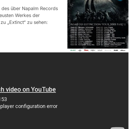
d des über Napalm Records
neusten Werkes der
 zu „Extinct“ zu sehen: