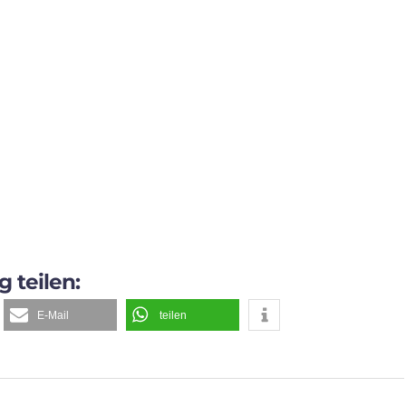
g teilen:
E-Mail
teilen