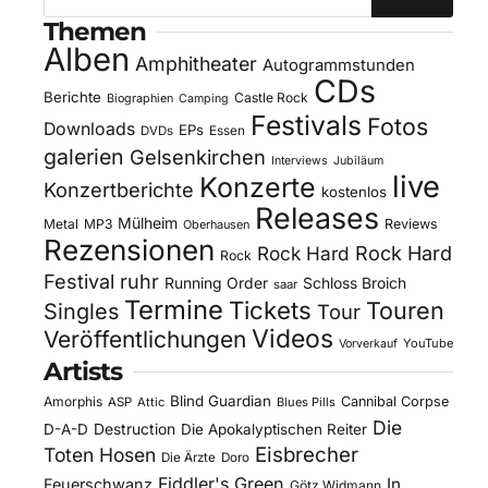
Themen
Alben
Amphitheater
Autogrammstunden
CDs
Berichte
Castle Rock
Biographien
Camping
Festivals
Fotos
Downloads
EPs
DVDs
Essen
galerien
Gelsenkirchen
Interviews
Jubiläum
live
Konzerte
Konzertberichte
kostenlos
Releases
Mülheim
Metal
MP3
Reviews
Oberhausen
Rezensionen
Rock Hard
Rock Hard
Rock
Festival
ruhr
Running Order
Schloss Broich
saar
Termine
Tickets
Touren
Singles
Tour
Videos
Veröffentlichungen
YouTube
Vorverkauf
Artists
Blind Guardian
Amorphis
Cannibal Corpse
ASP
Attic
Blues Pills
Die
D-A-D
Destruction
Die Apokalyptischen Reiter
Eisbrecher
Toten Hosen
Die Ärzte
Doro
Fiddler's Green
In
Feuerschwanz
Götz Widmann