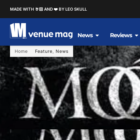
MADE WITH 🤘🏻 AND ❤️ BY LEO SKULL
News
Reviews
Home
Feature
,
News