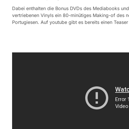
Dabei enthalten die Bonus DVDs des Mediabooks un
vertriebenen Vinyls ein 80-minütiges Making-of des 
Portugiesen. Auf youtube gibt es bereits einen Teaser