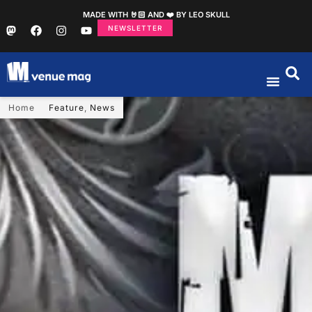
MADE WITH 🤘🏻 AND ❤️ BY LEO SKULL
NEWSLETTER
Home
Feature
,
News