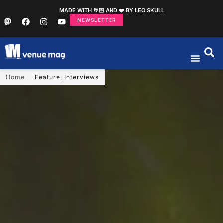
MADE WITH 🤘🏻 AND ❤️ BY LEO SKULL
NEWSLETTER
Home
Feature
,
Interviews