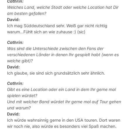
David:
Ich glaube, sie sind sich grundsätzlich sehr ähnlich.
Cathrin:
Gibt es eine Location oder ein Land in dem Ihr gerne mal
spielen würdet?
Und mit welcher Band würdet Ihr gerne mal auf Tour gehen
und warum?
David:
Ich würde wahnsinnig gerne in den USA touren. Dort waren
wir noch nie, also würde es besonders viel Spaß machen.
Cathrin:
Ihr seit grade auf Tour in Deutschland. Sind noch weitere
Shows dieses JAhr geplant oder macht Ihr eine Pause, da
Ihr schon fast das ganze Jahr auf Tour wart?
David:
Es gibt noch ein paar Konzerte in Schweden. Wir machen nie
Pause!
Cathrin:
Hast Du noch etwas, was Du gerne loswerden möchtest, an