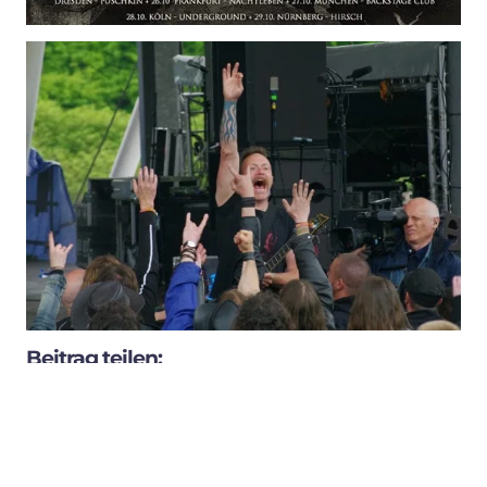
Beitrag teilen:
teilen
teilen
teilen
E-Mail
teilen
teilen
2 Kommentare
31. Oktober 2014 um 21:00 Uhr
venue music
sagt:
venue music
liked this on Facebook.
31. Oktober 2014 um 21:01 Uhr
MusicMagNews
sagt: