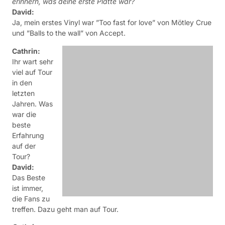
erinnern, was deine erste Platte war?
David:
Ja, mein erstes Vinyl war ”Too fast for love” von Mötley Crue
und ”Balls to the wall” von Accept.
Cathrin:
Ihr wart sehr viel auf Tour in den letzten Jahren. Was war die
beste Erfahrung auf der Tour?
David:
Das Beste ist immer, die Fans zu treffen. Dazu geht man auf
Tour.
Cathrin:
Welches Land, welche Stadt oder welche Location hat Dir
am besten gefallen?
David:
Ich mag Süddeutschland sehr. Weiß gar nicht richtig
warum…Fühlt sich an wie zuhause :) (sic)
Cathrin:
Was sind die Unterschiede zwischen den Fans der
verschiedenen Länder in denen Ihr gespielt habt (wenn es
welche gibt)?