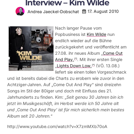
Interview – Kim Wilde
17. August 2010
Andrea Jaeckel-Dobschat
Nach langer Pause vom
Popbusiness ist
Kim Wilde
nun
endlich wieder auf die Bühne
zurückgekehrt und veröffentlicht am
27.08. ihr neues Album „
Come Out
And Play
„
. Mit ihrer ersten Single
(*)
„
Lights Down Low
„
(VÖ. 13.08.)
(*)
liefert sie einen tollen Vorgeschmack
und ist bereits dabei die Charts zu erobern wie zuvor in den
Achtziger-Jahren. Auf „Come Out And Play“ sind dreizehn
Songs im Stil der 80iger und doch mit Einfluss des 21.
Jahrhunderts zu finden. Kim: „
Seit genau 30 Jahren bin ich
jetzt im Musikgeschäft, im Herbst werde ich 50 Jahre alt
und ‚Come Out And Play’ ist für mich sicherlich mein bestes
Album seit 20 Jahren.
“
http://www.youtube.com/watch?v=X7zmMXb70oA