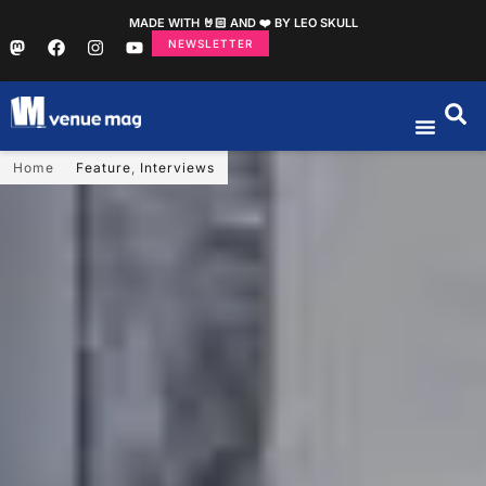
MADE WITH 🤘🏻 AND ❤️ BY LEO SKULL
NEWSLETTER
Home
Feature
,
Interviews