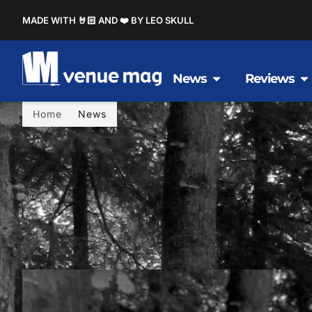
MADE WITH 🤘🏻 AND ❤️ BY LEO SKULL
News
Reviews
Home
News