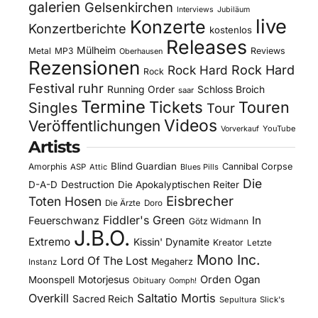
galerien
Gelsenkirchen
Interviews
Jubiläum
live
Konzerte
Konzertberichte
kostenlos
Releases
Mülheim
Metal
MP3
Reviews
Oberhausen
Rezensionen
Rock Hard
Rock Hard
Rock
Festival
ruhr
Running Order
Schloss Broich
saar
Termine
Tickets
Touren
Singles
Tour
Videos
Veröffentlichungen
YouTube
Vorverkauf
Artists
Blind Guardian
Amorphis
Cannibal Corpse
ASP
Attic
Blues Pills
Die
D-A-D
Destruction
Die Apokalyptischen Reiter
Eisbrecher
Toten Hosen
Die Ärzte
Doro
Fiddler's Green
In
Feuerschwanz
Götz Widmann
J.B.O.
Extremo
Kissin' Dynamite
Kreator
Letzte
Mono Inc.
Lord Of The Lost
Megaherz
Instanz
Motorjesus
Orden Ogan
Moonspell
Obituary
Oomph!
Overkill
Saltatio Mortis
Sacred Reich
Sepultura
Slick's
Steel Panther
Sodom
Subway To