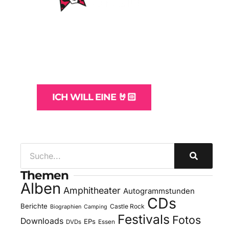
WordPress-Websites
und -Hosting
für Bands
ICH WILL EINE 🤘🏻
Themen
Alben
Amphitheater
Autogrammstunden
CDs
Berichte
Castle Rock
Biographien
Camping
Festivals
Fotos
Downloads
EPs
DVDs
Essen