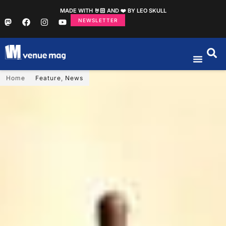
MADE WITH 🤘🏻 AND ❤️ BY LEO SKULL
NEWSLETTER
Home
Feature
,
News