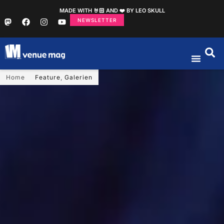
MADE WITH 🤘🏻 AND ❤️ BY LEO SKULL
NEWSLETTER
Home
Feature
,
Galerien