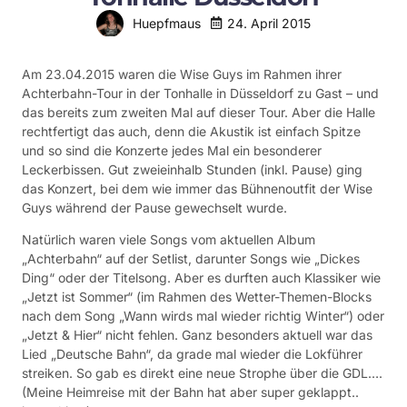
24. April 2015
Huepfmaus
Am 23.04.2015 waren die Wise Guys im Rahmen ihrer
Achterbahn-Tour in der Tonhalle in Düsseldorf zu Gast – und
das bereits zum zweiten Mal auf dieser Tour. Aber die Halle
rechtfertigt das auch, denn die Akustik ist einfach Spitze
und so sind die Konzerte jedes Mal ein besonderer
Leckerbissen. Gut zweieinhalb Stunden (inkl. Pause) ging
das Konzert, bei dem wie immer das Bühnenoutfit der Wise
Guys während der Pause gewechselt wurde.
Natürlich waren viele Songs vom aktuellen Album
„Achterbahn“ auf der Setlist, darunter Songs wie „Dickes
Ding“ oder der Titelsong. Aber es durften auch Klassiker wie
„Jetzt ist Sommer“ (im Rahmen des Wetter-Themen-Blocks
nach dem Song „Wann wirds mal wieder richtig Winter“) oder
„Jetzt & Hier“ nicht fehlen. Ganz besonders aktuell war das
Lied „Deutsche Bahn“, da grade mal wieder die Lokführer
streiken. So gab es direkt eine neue Strophe über die GDL….
(Meine Heimreise mit der Bahn hat aber super geklappt..