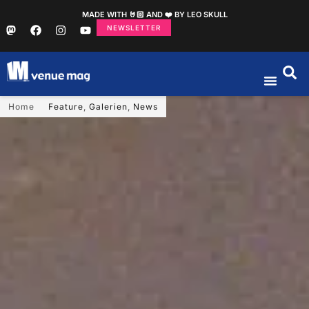
MADE WITH 🤘🏻 AND ❤️ BY LEO SKULL
NEWSLETTER
Home
Feature
,
Galerien
,
News