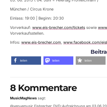
München / Circus Krone
Einlass: 19:00 | Beginn: 20:30
Vorverkauf:
www.eis-brecher.com/tickets
sowie
www.
Vorverkaufsstellen.
Infos:
www.eis-brecher.com
,
www.facebook.com/eis
Beitra
teilen
teilen
teilen
8 Kommentare
MusicMagNews
sagt:
@venuemusic Eisbrecher: DVD-Aufzeichnung am 03.06.2015