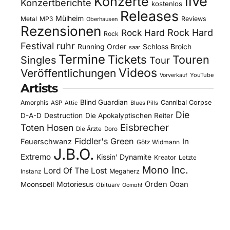
live
Konzerte
Konzertberichte
kostenlos
Releases
Mülheim
Metal
MP3
Reviews
Oberhausen
Rezensionen
Rock Hard
Rock Hard
Rock
Festival
ruhr
Running Order
Schloss Broich
saar
Termine
Tickets
Touren
Singles
Tour
Videos
Veröffentlichungen
YouTube
Vorverkauf
Artists
Blind Guardian
Amorphis
Cannibal Corpse
ASP
Attic
Blues Pills
Die
D-A-D
Destruction
Die Apokalyptischen Reiter
Eisbrecher
Toten Hosen
Die Ärzte
Doro
Fiddler's Green
In
Feuerschwanz
Götz Widmann
J.B.O.
Extremo
Kissin' Dynamite
Kreator
Letzte
Mono Inc.
Lord Of The Lost
Megaherz
Instanz
Motorjesus
Orden Ogan
Moonspell
Obituary
Oomph!
Overkill
Saltatio Mortis
Sacred Reich
Sepultura
Slick's
Steel Panther
Sodom
Subway To
Stahlmann
Kitchen
Tankard
Sally
Tanzwut
The Traceelords
Van Canto
U.D.O.