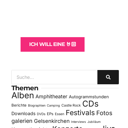
WordPress-Websites
und -Hosting
für Bands
ICH WILL EINE 🤘🏻
Themen
Alben
Amphitheater
Autogrammstunden
CDs
Berichte
Castle Rock
Biographien
Camping
Festivals
Fotos
Downloads
EPs
DVDs
Essen
galerien
Gelsenkirchen
Interviews
Jubiläum