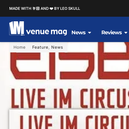
MADE WITH 🤘🏻 AND ❤️ BY LEO SKULL
News
Reviews
Home
Feature
,
News