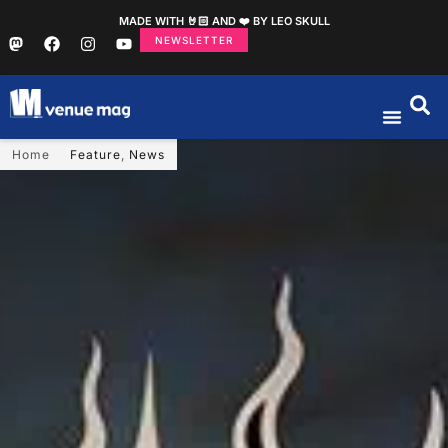
MADE WITH 🤘🏻 AND ❤️ BY LEO SKULL
NEWSLETTER
Home
Feature
,
News