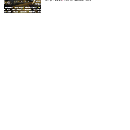
SCHAMLOSE EIGENWERBUNG
WordPress-Websites
und -Hosting
für Bands
ICH WILL EINE 🤘🏻