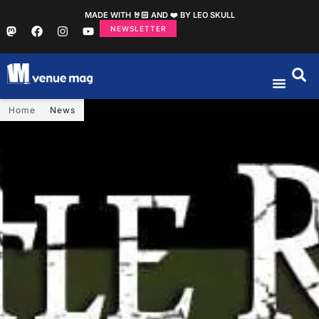
MADE WITH 🤘🏻 AND ❤️ BY LEO SKULL
NEWSLETTER
Home
News