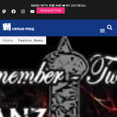
MADE WITH 🤘🏻 AND ❤️ BY LEO SKULL
NEWSLETTER
Home
Feature
,
News