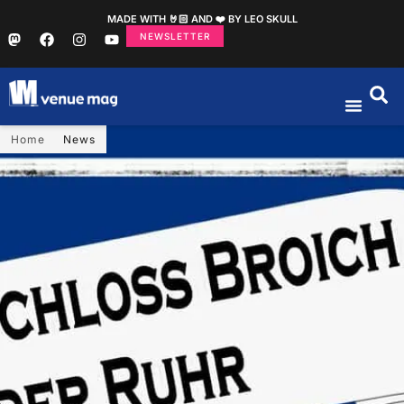
MADE WITH 🤘🏻 AND ❤️ BY LEO SKULL
NEWSLETTER
Home
News