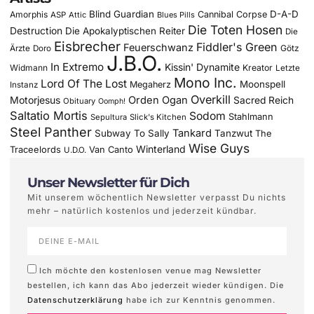
Blind Guardian
D-A-D
Amorphis
Cannibal Corpse
ASP
Attic
Blues Pills
Die Toten Hosen
Destruction
Die Apokalyptischen Reiter
Die
Eisbrecher
Fiddler's Green
Feuerschwanz
Götz
Ärzte
Doro
J.B.O.
In Extremo
Kissin' Dynamite
Widmann
Kreator
Letzte
Mono Inc.
Lord Of The Lost
Moonspell
Megaherz
Instanz
Overkill
Motorjesus
Orden Ogan
Sacred Reich
Obituary
Oomph!
Saltatio Mortis
Sodom
Stahlmann
Sepultura
Slick's Kitchen
Steel Panther
Tankard
Subway To Sally
Tanzwut
The
Wise Guys
Winterland
Traceelords
Van Canto
U.D.O.
Unser Newsletter für Dich
Mit unserem wöchentlich Newsletter verpasst Du nichts
mehr – natürlich kostenlos und jederzeit kündbar.
Ich möchte den kostenlosen venue mag Newsletter
bestellen, ich kann das Abo jederzeit wieder kündigen. Die
Datenschutzerklärung
habe ich zur Kenntnis genommen.