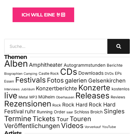
für Bands
ICH WILL EINE 🤘🏻
Themen
Alben
Amphitheater
Autogrammstunden
Berichte
CDs
Downloads
EPs
Castle Rock
DVDs
Biographien
Camping
Festivals
Fotos
galerien
Gelsenkirchen
Essen
Konzerte
Konzertberichte
kostenlos
Interviews
Jubiläum
live
Releases
Mülheim
Metal
MP3
Reviews
Oberhausen
Rezensionen
Rock Hard
Rock Hard
Rock
Singles
Festival
ruhr
Running Order
Schloss Broich
saar
Termine
Tickets
Touren
Tour
Videos
Veröffentlichungen
YouTube
Vorverkauf
Artists