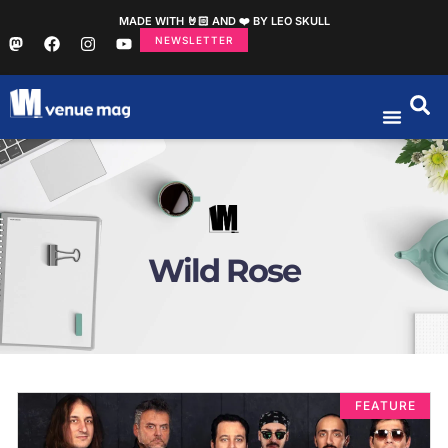
MADE WITH 🤘🏻 AND ❤️ BY LEO SKULL
NEWSLETTER
Wild Rose
FEATURE