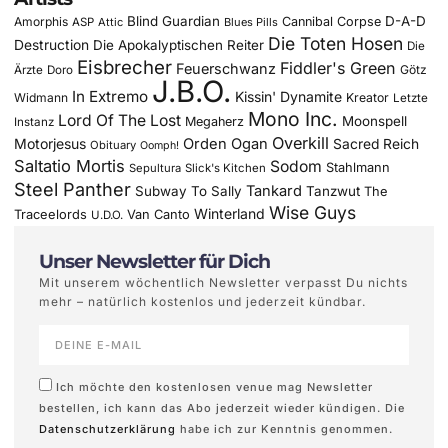
Blind Guardian
D-A-D
Amorphis
Cannibal Corpse
ASP
Attic
Blues Pills
Die Toten Hosen
Destruction
Die Apokalyptischen Reiter
Die
Eisbrecher
Fiddler's Green
Feuerschwanz
Götz
Ärzte
Doro
J.B.O.
In Extremo
Kissin' Dynamite
Widmann
Kreator
Letzte
Mono Inc.
Lord Of The Lost
Moonspell
Megaherz
Instanz
Overkill
Motorjesus
Orden Ogan
Sacred Reich
Obituary
Oomph!
Saltatio Mortis
Sodom
Stahlmann
Sepultura
Slick's Kitchen
Steel Panther
Tankard
Subway To Sally
Tanzwut
The
Wise Guys
Winterland
Traceelords
Van Canto
U.D.O.
Unser Newsletter für Dich
Mit unserem wöchentlich Newsletter verpasst Du nichts
mehr – natürlich kostenlos und jederzeit kündbar.
Ich möchte den kostenlosen venue mag Newsletter
bestellen, ich kann das Abo jederzeit wieder kündigen. Die
Datenschutzerklärung
habe ich zur Kenntnis genommen.