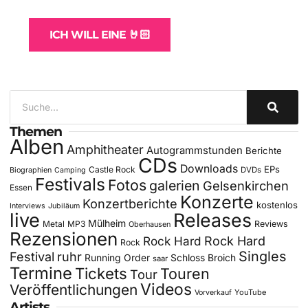
für Bands
ICH WILL EINE 🤘🏻
Themen
Alben
Amphitheater
Autogrammstunden
Berichte
CDs
Downloads
EPs
Castle Rock
DVDs
Biographien
Camping
Festivals
Fotos
galerien
Gelsenkirchen
Essen
Konzerte
Konzertberichte
kostenlos
Interviews
Jubiläum
live
Releases
Mülheim
Metal
MP3
Reviews
Oberhausen
Rezensionen
Rock Hard
Rock Hard
Rock
Singles
Festival
ruhr
Running Order
Schloss Broich
saar
Termine
Tickets
Touren
Tour
Videos
Veröffentlichungen
YouTube
Vorverkauf
Artists