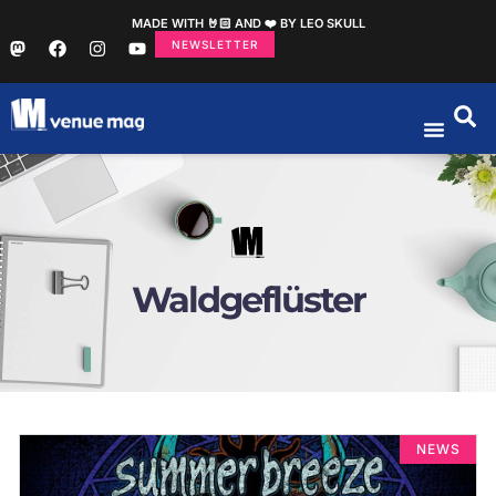
MADE WITH 🤘🏻 AND ❤️ BY LEO SKULL
NEWSLETTER
Waldgeflüster
NEWS