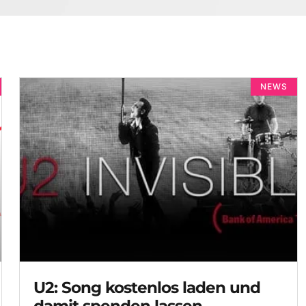
NEWS
U2: Song kostenlos laden und
damit spenden lassen