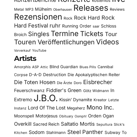
kostenlos
Releases
Mülheim
Metal
MP3
Reviews
Oberhausen
Rezensionen
Rock Hard
Rock
Rock
Hard Festival
ruhr
Running Order
Schloss
saar
Termine
Tickets
Singles
Tour
Broich
Videos
Touren
Veröffentlichungen
YouTube
Vorverkauf
Artists
Blind Guardian
Amorphis
Cannibal
ASP
Attic
Blues Pills
D-A-D
Destruction
Die Apokalyptischen Reiter
Corpse
Eisbrecher
Die Toten Hosen
Die Ärzte
Doro
Fiddler's Green
In
Feuerschwanz
Götz Widmann
J.B.O.
Extremo
Kissin' Dynamite
Kreator
Letzte
Mono Inc.
Lord Of The Lost
Megaherz
Instanz
Motorjesus
Orden Ogan
Moonspell
Obituary
Oomph!
Overkill
Saltatio Mortis
Sacred Reich
Sepultura
Slick's
Steel Panther
Sodom
Subway To
Stahlmann
Kitchen