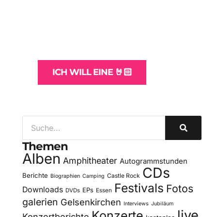
Websites
und -Hosting
für Bands
ICH WILL EINE 🤘🏻
Themen
Alben
Amphitheater
Autogrammstunden
CDs
Berichte
Castle Rock
Biographien
Camping
Festivals
Fotos
Downloads
EPs
DVDs
Essen
galerien
Gelsenkirchen
Interviews
Jubiläum
live
Konzerte
Konzertberichte