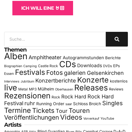
ICH WILL EINE 🤘🏻
Themen
Alben
Amphitheater
Autogrammstunden
Berichte
CDs
Downloads
EPs
Castle Rock
DVDs
Biographien
Camping
Festivals
Fotos
galerien
Gelsenkirchen
Essen
Konzerte
Konzertberichte
kostenlos
Interviews
Jubiläum
live
Releases
Mülheim
Metal
MP3
Reviews
Oberhausen
Rezensionen
Rock Hard
Rock Hard
Rock
Singles
Festival
ruhr
Running Order
Schloss Broich
saar
Termine
Tickets
Touren
Tour
Videos
Veröffentlichungen
YouTube
Vorverkauf
Artists
Blind Guardian
D-A-D
Amorphis
Cannibal Corpse
ASP
Attic
Blues Pills