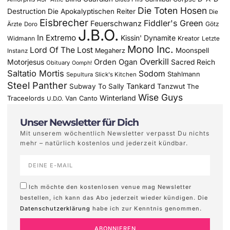
Die Toten Hosen
Destruction
Die Apokalyptischen Reiter
Die
Eisbrecher
Fiddler's Green
Feuerschwanz
Götz
Ärzte
Doro
J.B.O.
In Extremo
Kissin' Dynamite
Widmann
Kreator
Letzte
Mono Inc.
Lord Of The Lost
Moonspell
Megaherz
Instanz
Overkill
Motorjesus
Orden Ogan
Sacred Reich
Obituary
Oomph!
Saltatio Mortis
Sodom
Stahlmann
Sepultura
Slick's Kitchen
Steel Panther
Tankard
Subway To Sally
Tanzwut
The
Wise Guys
Winterland
Traceelords
Van Canto
U.D.O.
Unser Newsletter für Dich
Mit unserem wöchentlich Newsletter verpasst Du nichts
mehr – natürlich kostenlos und jederzeit kündbar.
Ich möchte den kostenlosen venue mag Newsletter
bestellen, ich kann das Abo jederzeit wieder kündigen. Die
Datenschutzerklärung
habe ich zur Kenntnis genommen.
ABONNIEREN