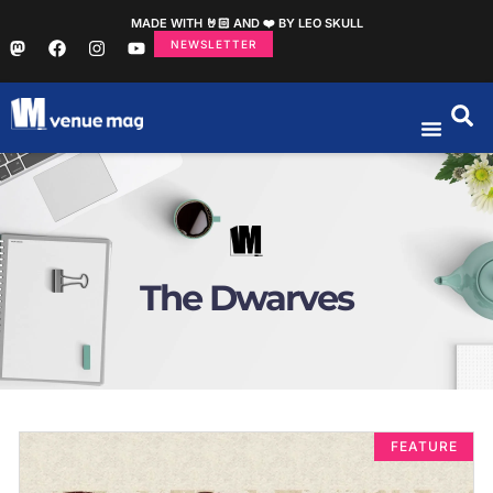
MADE WITH 🤘🏻 AND ❤️ BY LEO SKULL
NEWSLETTER
The Dwarves
FEATURE