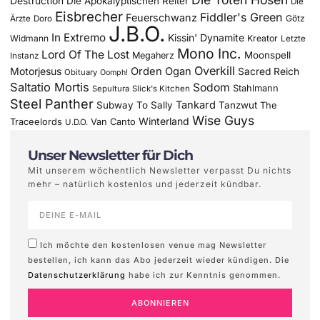
Destruction
Die Apokalyptischen Reiter
Die
Eisbrecher
Fiddler's Green
Feuerschwanz
Götz
Ärzte
Doro
J.B.O.
In Extremo
Kissin' Dynamite
Widmann
Kreator
Letzte
Mono Inc.
Lord Of The Lost
Moonspell
Megaherz
Instanz
Overkill
Motorjesus
Orden Ogan
Sacred Reich
Obituary
Oomph!
Saltatio Mortis
Sodom
Stahlmann
Sepultura
Slick's Kitchen
Steel Panther
Tankard
Subway To Sally
Tanzwut
The
Wise Guys
Winterland
Traceelords
Van Canto
U.D.O.
Unser Newsletter für Dich
Mit unserem wöchentlich Newsletter verpasst Du nichts
mehr – natürlich kostenlos und jederzeit kündbar.
Ich möchte den kostenlosen venue mag Newsletter
bestellen, ich kann das Abo jederzeit wieder kündigen. Die
Datenschutzerklärung
habe ich zur Kenntnis genommen.
ABONNIEREN