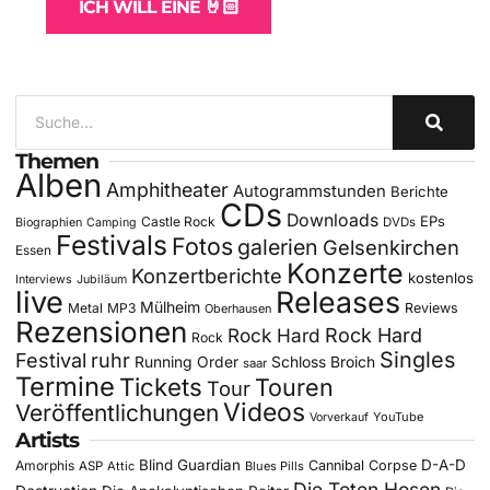
ICH WILL EINE 🤘🏻
Themen
Alben
Amphitheater
Autogrammstunden
Berichte
CDs
Downloads
EPs
Castle Rock
DVDs
Biographien
Camping
Festivals
Fotos
galerien
Gelsenkirchen
Essen
Konzerte
Konzertberichte
kostenlos
Interviews
Jubiläum
live
Releases
Mülheim
Metal
MP3
Reviews
Oberhausen
Rezensionen
Rock Hard
Rock Hard
Rock
Singles
Festival
ruhr
Running Order
Schloss Broich
saar
Termine
Tickets
Touren
Tour
Videos
Veröffentlichungen
YouTube
Vorverkauf
Artists
Blind Guardian
D-A-D
Amorphis
Cannibal Corpse
ASP
Attic
Blues Pills
Die Toten Hosen