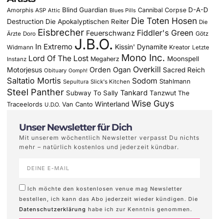
Blind Guardian
D-A-D
Amorphis
Cannibal Corpse
ASP
Attic
Blues Pills
Die Toten Hosen
Destruction
Die Apokalyptischen Reiter
Die
Eisbrecher
Fiddler's Green
Feuerschwanz
Götz
Ärzte
Doro
J.B.O.
In Extremo
Kissin' Dynamite
Widmann
Kreator
Letzte
Mono Inc.
Lord Of The Lost
Moonspell
Megaherz
Instanz
Overkill
Motorjesus
Orden Ogan
Sacred Reich
Obituary
Oomph!
Saltatio Mortis
Sodom
Stahlmann
Sepultura
Slick's Kitchen
Steel Panther
Tankard
Subway To Sally
Tanzwut
The
Wise Guys
Winterland
Traceelords
Van Canto
U.D.O.
Unser Newsletter für Dich
Mit unserem wöchentlich Newsletter verpasst Du nichts
mehr – natürlich kostenlos und jederzeit kündbar.
Ich möchte den kostenlosen venue mag Newsletter
bestellen, ich kann das Abo jederzeit wieder kündigen. Die
Datenschutzerklärung
habe ich zur Kenntnis genommen.