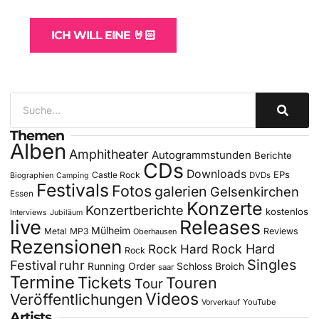
für Bands
ICH WILL EINE 🤘🏻
Themen
Alben
Amphitheater
Autogrammstunden
Berichte
CDs
Downloads
EPs
Castle Rock
DVDs
Biographien
Camping
Festivals
Fotos
galerien
Gelsenkirchen
Essen
Konzerte
Konzertberichte
kostenlos
Interviews
Jubiläum
live
Releases
Mülheim
Metal
MP3
Reviews
Oberhausen
Rezensionen
Rock Hard
Rock Hard
Rock
Singles
Festival
ruhr
Running Order
Schloss Broich
saar
Termine
Tickets
Touren
Tour
Videos
Veröffentlichungen
YouTube
Vorverkauf
Artists