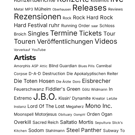
kostenlos
Releases
Mülheim
Metal
MP3
Reviews
Oberhausen
Rezensionen
Rock Hard
Rock
Rock
Hard Festival
ruhr
Running Order
Schloss
saar
Termine
Tickets
Singles
Tour
Broich
Videos
Touren
Veröffentlichungen
YouTube
Vorverkauf
Artists
Blind Guardian
Amorphis
Cannibal
ASP
Attic
Blues Pills
D-A-D
Destruction
Die Apokalyptischen Reiter
Corpse
Eisbrecher
Die Toten Hosen
Die Ärzte
Doro
Fiddler's Green
In
Feuerschwanz
Götz Widmann
J.B.O.
Extremo
Kissin' Dynamite
Kreator
Letzte
Mono Inc.
Lord Of The Lost
Megaherz
Instanz
Motorjesus
Orden Ogan
Moonspell
Obituary
Oomph!
Overkill
Saltatio Mortis
Sacred Reich
Sepultura
Slick's
Steel Panther
Sodom
Subway To
Stahlmann
Kitchen