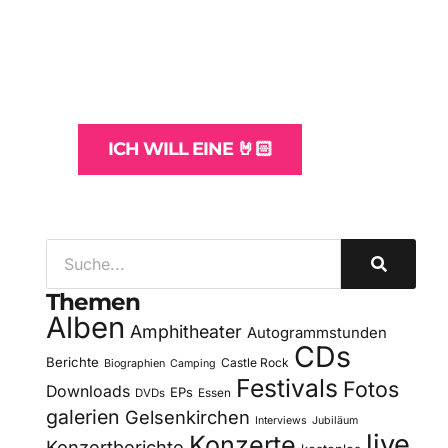
Websites
und -Hosting
für Bands
ICH WILL EINE 🤘🏻
Themen
Alben
Amphitheater
Autogrammstunden
CDs
Berichte
Castle Rock
Biographien
Camping
Festivals
Fotos
Downloads
EPs
DVDs
Essen
galerien
Gelsenkirchen
Interviews
Jubiläum
live
Konzerte
Konzertberichte