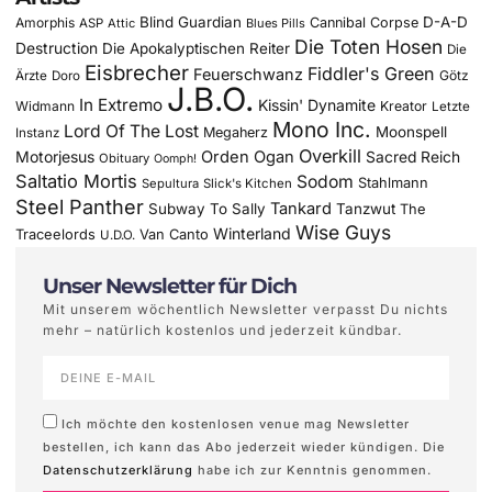
Blind Guardian
D-A-D
Amorphis
Cannibal Corpse
ASP
Attic
Blues Pills
Die Toten Hosen
Destruction
Die Apokalyptischen Reiter
Die
Eisbrecher
Fiddler's Green
Feuerschwanz
Götz
Ärzte
Doro
J.B.O.
In Extremo
Kissin' Dynamite
Widmann
Kreator
Letzte
Mono Inc.
Lord Of The Lost
Moonspell
Megaherz
Instanz
Overkill
Motorjesus
Orden Ogan
Sacred Reich
Obituary
Oomph!
Saltatio Mortis
Sodom
Stahlmann
Sepultura
Slick's Kitchen
Steel Panther
Tankard
Subway To Sally
Tanzwut
The
Wise Guys
Winterland
Traceelords
Van Canto
U.D.O.
Unser Newsletter für Dich
Mit unserem wöchentlich Newsletter verpasst Du nichts
mehr – natürlich kostenlos und jederzeit kündbar.
Ich möchte den kostenlosen venue mag Newsletter
bestellen, ich kann das Abo jederzeit wieder kündigen. Die
Datenschutzerklärung
habe ich zur Kenntnis genommen.