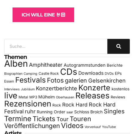
für Bands
ICH WILL EINE 🤘🏻
Themen
Alben
Amphitheater
Autogrammstunden
Berichte
CDs
Downloads
EPs
Castle Rock
DVDs
Biographien
Camping
Festivals
Fotos
galerien
Gelsenkirchen
Essen
Konzerte
Konzertberichte
kostenlos
Interviews
Jubiläum
live
Releases
Mülheim
Metal
MP3
Reviews
Oberhausen
Rezensionen
Rock Hard
Rock Hard
Rock
Singles
Festival
ruhr
Running Order
Schloss Broich
saar
Termine
Tickets
Touren
Tour
Videos
Veröffentlichungen
YouTube
Vorverkauf
Artists