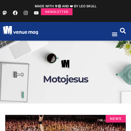
MADE WITH 🤘🏻 AND ❤️ BY LEO SKULL
NEWSLETTER
Motojesus
NEWS